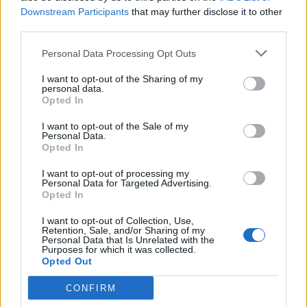
Downstream Participants
that may further disclose it to other
third parties.
NYHETER
2026-07-06 KL. 17:44
Fyra anställda och över åttio frivilliga –
Personal Data Processing Opt Outs
Slussen i Lagan växer
I want to opt-out of the Sharing of my
Second hand-varuhuset Slussen i Lagan är så mycket mer än "bara" en
personal data.
butik.
Opted In
I want to opt-out of the Sale of my
Personal Data.
Opted In
I want to opt-out of processing my
Personal Data for Targeted Advertising.
Opted In
I want to opt-out of Collection, Use,
Retention, Sale, and/or Sharing of my
Personal Data that Is Unrelated with the
Purposes for which it was collected.
Opted Out
CONFIRM