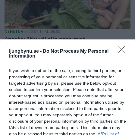
NYHETER
2026-07-10 KL. 06:00
Anette: "Nu vill alla göra mitt
rabarberbubbel"
ljungbynu.se -
Do Not Process My Personal
Familjen inspirerar: Så gör de bubbel av rabarbern
Information
If you wish to opt-out of the sale, sharing to third parties, or
processing of your personal or sensitive information for
targeted advertising by us, please use the below opt-out
section to confirm your selection. Please note that after your
opt-out request is processed you may continue seeing
interest-based ads based on personal information utilized by
us or personal information disclosed to third parties prior to
your opt-out. You may separately opt-out of the further
disclosure of your personal information by third parties on the
IAB’s list of downstream participants. This information may
also be disclosed by us to third parties on the
IAB’s List of