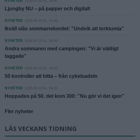
NYHETER
2026-07-01 KL. 20:40
Ljungby NU – på papper och digitalt
NYHETER
2026-06-30 KL. 14:46
Ikväll slås sommarrekordet: "Undvik att torktumla"
NYHETER
2026-06-25 KL. 06:00
Andra sommaren med campingen: "Vi är väldigt
taggade"
NYHETER
2026-06-23 KL. 06:00
50 kontroller att hitta – från cykelsadeln
NYHETER
2026-06-22 KL. 06:00
Hoppades på 50, det kom 300: "Nu gör vi det igen"
Fler nyheter
LÄS VECKANS TIDNING