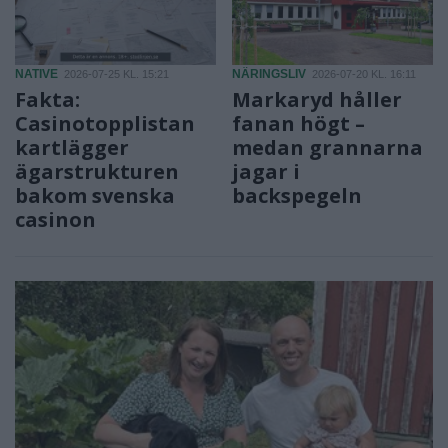
NATIVE
NÄRINGSLIV
2026-07-25 KL. 15:21
2026-07-20 KL. 16:11
Fakta:
Markaryd håller
Casinotopplistan
fanan högt –
kartlägger
medan grannarna
ägarstrukturen
jagar i
bakom svenska
backspegeln
casinon