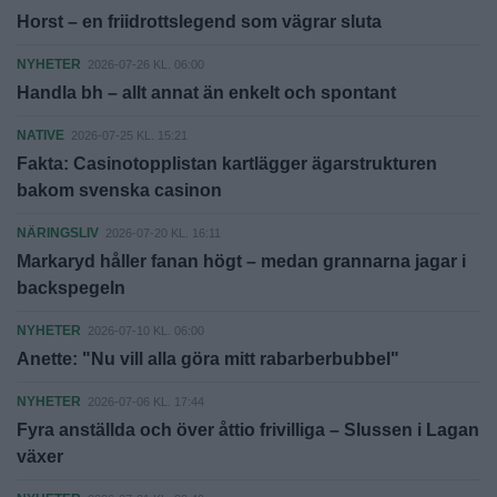
Horst – en friidrottslegend som vägrar sluta
NYHETER
2026-07-26 KL. 06:00
Handla bh – allt annat än enkelt och spontant
NATIVE
2026-07-25 KL. 15:21
Fakta: Casinotopplistan kartlägger ägarstrukturen
bakom svenska casinon
NÄRINGSLIV
2026-07-20 KL. 16:11
Markaryd håller fanan högt – medan grannarna jagar i
backspegeln
NYHETER
2026-07-10 KL. 06:00
Anette: "Nu vill alla göra mitt rabarberbubbel"
NYHETER
2026-07-06 KL. 17:44
Fyra anställda och över åttio frivilliga – Slussen i Lagan
växer