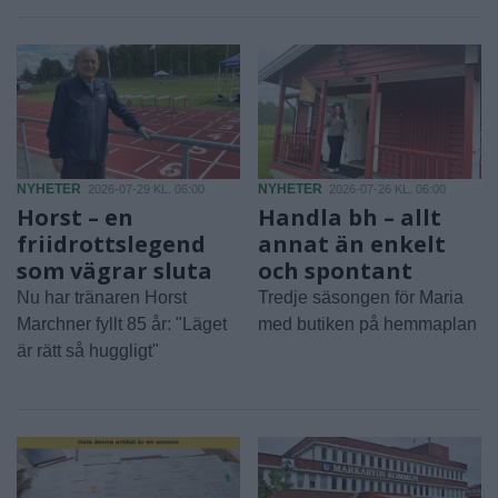
NYHETER
NYHETER
2026-07-29 KL. 06:00
2026-07-26 KL. 06:00
Horst – en
Handla bh – allt
friidrottslegend
annat än enkelt
som vägrar sluta
och spontant
Nu har tränaren Horst
Tredje säsongen för Maria
Marchner fyllt 85 år: "Läget
med butiken på hemmaplan
är rätt så huggligt"