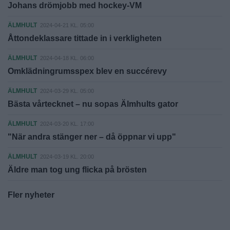
Johans drömjobb med hockey-VM
ÄLMHULT
2024-04-21 KL. 05:00
Åttondeklassare tittade in i verkligheten
ÄLMHULT
2024-04-18 KL. 06:00
Omklädningrumsspex blev en succérevy
ÄLMHULT
2024-03-29 KL. 05:00
Bästa vårtecknet – nu sopas Älmhults gator
ÄLMHULT
2024-03-20 KL. 17:00
"När andra stänger ner – då öppnar vi upp"
ÄLMHULT
2024-03-19 KL. 20:00
Äldre man tog ung flicka på brösten
Fler nyheter