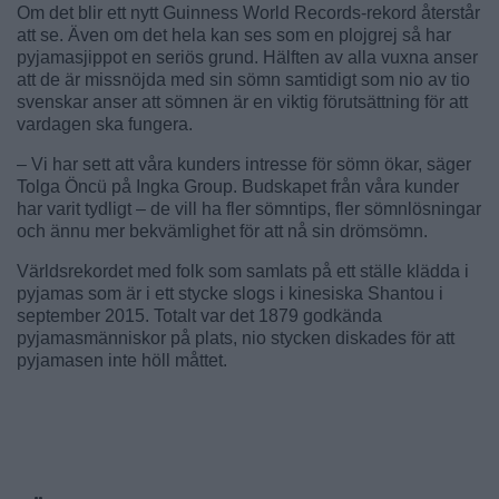
Om det blir ett nytt Guinness World Records-rekord återstår
att se. Även om det hela kan ses som en plojgrej så har
pyjamasjippot en seriös grund. Hälften av alla vuxna anser
att de är missnöjda med sin sömn samtidigt som nio av tio
svenskar anser att sömnen är en viktig förutsättning för att
vardagen ska fungera.
– Vi har sett att våra kunders intresse för sömn ökar, säger
Tolga Öncü på Ingka Group. Budskapet från våra kunder
har varit tydligt – de vill ha fler sömntips, fler sömnlösningar
och ännu mer bekvämlighet för att nå sin drömsömn.
Världsrekordet med folk som samlats på ett ställe klädda i
pyjamas som är i ett stycke slogs i kinesiska Shantou i
september 2015. Totalt var det 1879 godkända
pyjamasmänniskor på plats, nio stycken diskades för att
pyjamasen inte höll måttet.