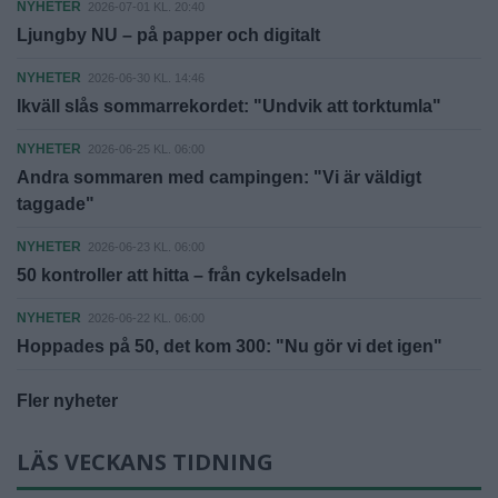
NYHETER
2026-07-01 KL. 20:40
Ljungby NU – på papper och digitalt
NYHETER
2026-06-30 KL. 14:46
Ikväll slås sommarrekordet: "Undvik att torktumla"
NYHETER
2026-06-25 KL. 06:00
Andra sommaren med campingen: "Vi är väldigt
taggade"
NYHETER
2026-06-23 KL. 06:00
50 kontroller att hitta – från cykelsadeln
NYHETER
2026-06-22 KL. 06:00
Hoppades på 50, det kom 300: "Nu gör vi det igen"
Fler nyheter
LÄS VECKANS TIDNING