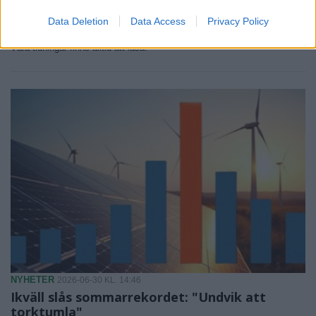
NYHETER
2026-07-01 KL. 20:40
Data Deletion
Data Access
Privacy Policy
Ljungby NU – på papper och digitalt
Våra tidningar finns alltid att läsa.
NYHETER
2026-06-30 KL. 14:46
Ikväll slås sommarrekordet: "Undvik att
torktumla"