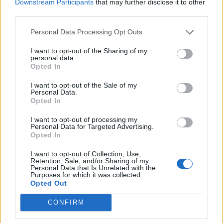
Downstream Participants
that may further disclose it to other
third parties.
NYHETER
2026-07-06 KL. 17:44
Personal Data Processing Opt Outs
Fyra anställda och över åttio frivilliga –
Slussen i Lagan växer
I want to opt-out of the Sharing of my
personal data.
Second hand-varuhuset Slussen i Lagan är så mycket mer än "bara" en
Opted In
butik.
I want to opt-out of the Sale of my
Personal Data.
Opted In
I want to opt-out of processing my
Personal Data for Targeted Advertising.
Opted In
I want to opt-out of Collection, Use,
Retention, Sale, and/or Sharing of my
Personal Data that Is Unrelated with the
Purposes for which it was collected.
Opted Out
CONFIRM