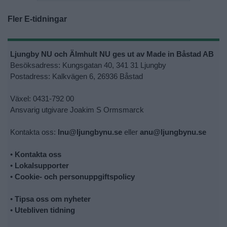
Fler E-tidningar
Ljungby NU och Älmhult NU ges ut av Made in Båstad AB
Besöksadress: Kungsgatan 40, 341 31 Ljungby
Postadress: Kalkvägen 6, 26936 Båstad
Växel: 0431-792 00
Ansvarig utgivare Joakim S Ormsmarck
Kontakta oss:
lnu@ljungbynu.se
eller
anu@ljungbynu.se
•
Kontakta oss
•
Lokalsupporter
•
Cookie- och personuppgiftspolicy
•
Tipsa oss om nyheter
•
Utebliven tidning