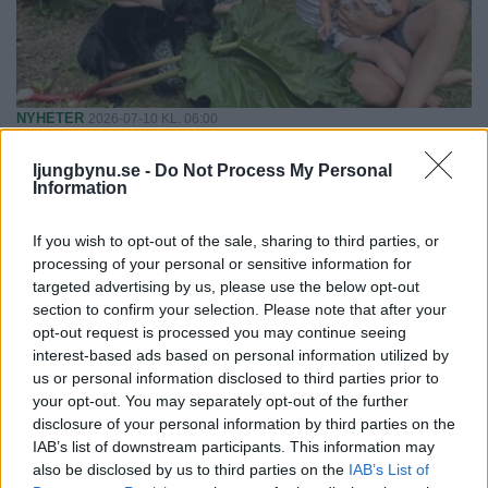
NYHETER
2026-07-10 KL. 06:00
Anette: "Nu vill alla göra mitt
rabarberbubbel"
ljungbynu.se -
Do Not Process My Personal
Information
Familjen inspirerar: Så gör de bubbel av rabarbern
If you wish to opt-out of the sale, sharing to third parties, or
processing of your personal or sensitive information for
targeted advertising by us, please use the below opt-out
section to confirm your selection. Please note that after your
opt-out request is processed you may continue seeing
interest-based ads based on personal information utilized by
us or personal information disclosed to third parties prior to
your opt-out. You may separately opt-out of the further
disclosure of your personal information by third parties on the
IAB’s list of downstream participants. This information may
also be disclosed by us to third parties on the
IAB’s List of