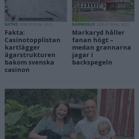
NATIVE
NÄRINGSLIV
2026-07-25 KL. 15:21
2026-07-20 KL. 16:11
Fakta:
Markaryd håller
Casinotopplistan
fanan högt –
kartlägger
medan grannarna
ägarstrukturen
jagar i
bakom svenska
backspegeln
casinon