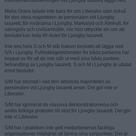
intensivvårdsavdelningen vid Ljungby lasarett läggs ned.
Maria Grans talade inte bara för oss Liberaler utan också
för den stora majoriteten av personalen vid Ljungby
lasarett, för invånarna i Ljungby, Markaryd och Älmhult, för
näringsliv och civilsamhälle, när hon uttryckte sin oro att
beslutet kan leda till slutet för Ljungby lasarett.
Inte ens hela S och M står bakom beslutet att lägga ned
IVA i Ljungby. Fullmäktigeledamöter för båda partierna har
hoppat av för att de inte står ut med sina båda partiers
behandling av Ljungby lasarett. S och M i Ljungby är uttalat
emot beslutet.
S/M har struntat i vad den absoluta majoriteten av
personalen vid Ljungby lasarett anser. Det gör inte vi
Liberaler.
S/M har ignorerat de massiva demonstrationerna och
andra folkliga protester till stöd för Ljungby lasarett. Det gör
inte vi Liberaler.
S/M har i praktiken inte gett medarbetarnas fackliga
organisationer möjlighet att lämna sina synpunkter. Det är