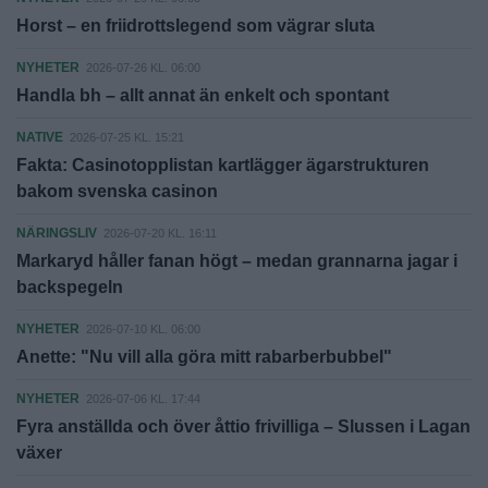
Horst – en friidrottslegend som vägrar sluta
NYHETER
2026-07-26 KL. 06:00
Handla bh – allt annat än enkelt och spontant
NATIVE
2026-07-25 KL. 15:21
Fakta: Casinotopplistan kartlägger ägarstrukturen
bakom svenska casinon
NÄRINGSLIV
2026-07-20 KL. 16:11
Markaryd håller fanan högt – medan grannarna jagar i
backspegeln
NYHETER
2026-07-10 KL. 06:00
Anette: "Nu vill alla göra mitt rabarberbubbel"
NYHETER
2026-07-06 KL. 17:44
Fyra anställda och över åttio frivilliga – Slussen i Lagan
växer