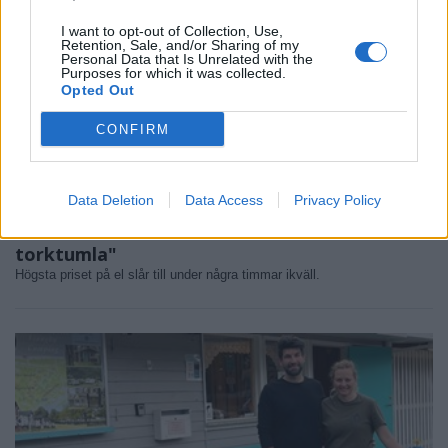
I want to opt-out of Collection, Use,
Retention, Sale, and/or Sharing of my
Personal Data that Is Unrelated with the
Purposes for which it was collected.
Opted Out
CONFIRM
Data Deletion
Data Access
Privacy Policy
NYHETER
2026-06-30 KL. 14:46
Ikväll slås sommarrekordet: "Undvik att
torktumla"
Högsta priset på el slår till under några timmar ikväll.