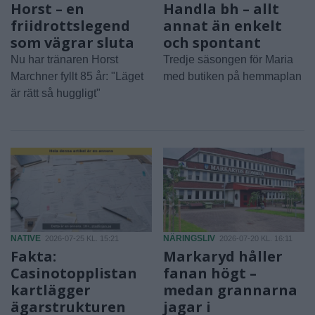
Horst – en
Handla bh – allt
friidrottslegend
annat än enkelt
som vägrar sluta
och spontant
Nu har tränaren Horst
Tredje säsongen för Maria
Marchner fyllt 85 år: "Läget
med butiken på hemmaplan
är rätt så huggligt"
NATIVE
NÄRINGSLIV
2026-07-25 KL. 15:21
2026-07-20 KL. 16:11
Fakta:
Markaryd håller
Casinotopplistan
fanan högt –
kartlägger
medan grannarna
ägarstrukturen
jagar i