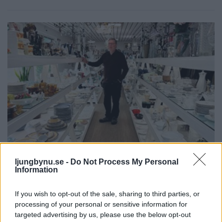
NYHETER
2026-07-06 KL. 17:44
ljungbynu.se -
Do Not Process My Personal
Fyra anställda och över åttio frivilliga –
Information
Slussen i Lagan växer
Second hand-varuhuset Slussen i Lagan är så mycket mer än "bara" en
If you wish to opt-out of the sale, sharing to third parties, or
butik.
processing of your personal or sensitive information for
targeted advertising by us, please use the below opt-out