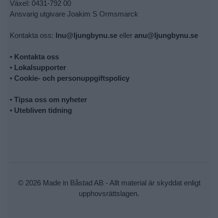
Växel: 0431-792 00
Ansvarig utgivare Joakim S Ormsmarck
Kontakta oss:
lnu@ljungbynu.se
eller
anu@ljungbynu.se
•
Kontakta oss
•
Lokalsupporter
•
Cookie- och personuppgiftspolicy
•
Tipsa oss om nyheter
•
Utebliven tidning
© 2026 Made in Båstad AB - Allt material är skyddat enligt
upphovsrättslagen.