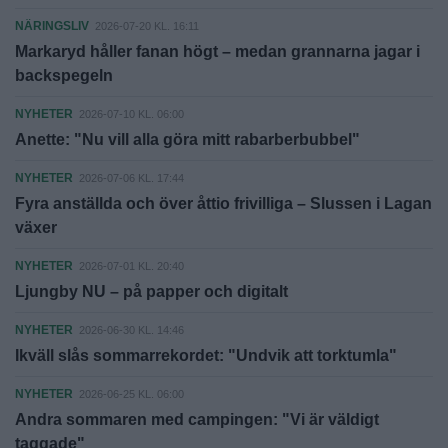
NÄRINGSLIV
2026-07-20 KL. 16:11
Markaryd håller fanan högt – medan grannarna jagar i
backspegeln
NYHETER
2026-07-10 KL. 06:00
Anette: "Nu vill alla göra mitt rabarberbubbel"
NYHETER
2026-07-06 KL. 17:44
Fyra anställda och över åttio frivilliga – Slussen i Lagan
växer
NYHETER
2026-07-01 KL. 20:40
Ljungby NU – på papper och digitalt
NYHETER
2026-06-30 KL. 14:46
Ikväll slås sommarrekordet: "Undvik att torktumla"
NYHETER
2026-06-25 KL. 06:00
Andra sommaren med campingen: "Vi är väldigt
taggade"