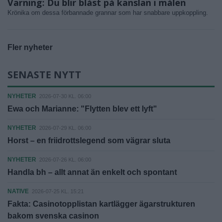
Varning: Du blir blåst på känslan i målen
Krönika om dessa förbannade grannar som har snabbare uppkoppling.
Fler nyheter
SENASTE NYTT
NYHETER
2026-07-30 KL. 06:00
Ewa och Marianne: "Flytten blev ett lyft"
NYHETER
2026-07-29 KL. 06:00
Horst – en friidrottslegend som vägrar sluta
NYHETER
2026-07-26 KL. 06:00
Handla bh – allt annat än enkelt och spontant
NATIVE
2026-07-25 KL. 15:21
Fakta: Casinotopplistan kartlägger ägarstrukturen
bakom svenska casinon