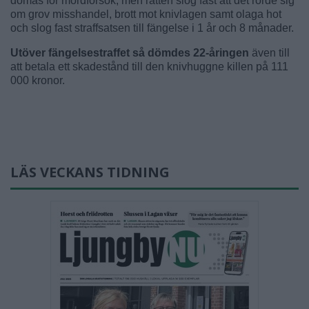
dömas för mordförsök, men rätten slog fast att det rörde sig
om grov misshandel, brott mot knivlagen samt olaga hot
och slog fast straffsatsen till fängelse i 1 år och 8 månader.
Utöver fängelsestraffet så dömdes 22-åringen
även till
att betala ett skadestånd till den knivhuggne killen på 111
000 kronor.
LÄS VECKANS TIDNING