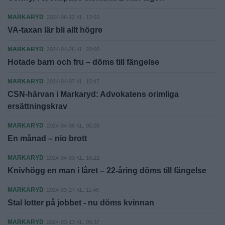
MARKARYD
2024-06-12 KL. 12:02
VA-taxan lär bli allt högre
MARKARYD
2024-04-26 KL. 20:00
Hotade barn och fru – döms till fängelse
MARKARYD
2024-04-07 KL. 15:47
CSN-härvan i Markaryd: Advokatens orimliga
ersättningskrav
MARKARYD
2024-04-06 KL. 05:00
En månad – nio brott
MARKARYD
2024-04-03 KL. 18:22
Knivhögg en man i låret – 22-åring döms till fängelse
MARKARYD
2024-03-27 KL. 11:45
Stal lotter på jobbet - nu döms kvinnan
MARKARYD
2024-03-13 KL. 09:37