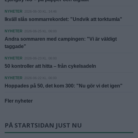
NYHETER
2026-06-30 KL. 14:46
Ikväll slås sommarrekordet: "Undvik att torktumla"
NYHETER
2026-06-25 KL. 06:00
Andra sommaren med campingen: "Vi är väldigt
taggade"
NYHETER
2026-06-23 KL. 06:00
50 kontroller att hitta – från cykelsadeln
NYHETER
2026-06-22 KL. 06:00
Hoppades på 50, det kom 300: "Nu gör vi det igen"
Fler nyheter
PÅ STARTSIDAN JUST NU