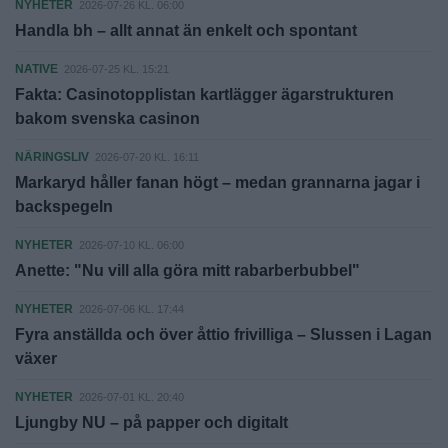
NYHETER
2026-07-26 KL. 06:00
Handla bh – allt annat än enkelt och spontant
NATIVE
2026-07-25 KL. 15:21
Fakta: Casinotopplistan kartlägger ägarstrukturen
bakom svenska casinon
NÄRINGSLIV
2026-07-20 KL. 16:11
Markaryd håller fanan högt – medan grannarna jagar i
backspegeln
NYHETER
2026-07-10 KL. 06:00
Anette: "Nu vill alla göra mitt rabarberbubbel"
NYHETER
2026-07-06 KL. 17:44
Fyra anställda och över åttio frivilliga – Slussen i Lagan
växer
NYHETER
2026-07-01 KL. 20:40
Ljungby NU – på papper och digitalt