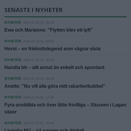
SENASTE I NYHETER
NYHETER
2026-07-30 KL. 06:00
Ewa och Marianne: "Flytten blev ett lyft"
NYHETER
2026-07-29 KL. 06:00
Horst – en friidrottslegend som vägrar sluta
NYHETER
2026-07-26 KL. 06:00
Handla bh – allt annat än enkelt och spontant
NYHETER
2026-07-10 KL. 06:00
Anette: "Nu vill alla göra mitt rabarberbubbel"
NYHETER
2026-07-06 KL. 17:44
Fyra anställda och över åttio frivilliga – Slussen i Lagan
växer
NYHETER
2026-07-01 KL. 20:40
Ljungby NU – på papper och digitalt