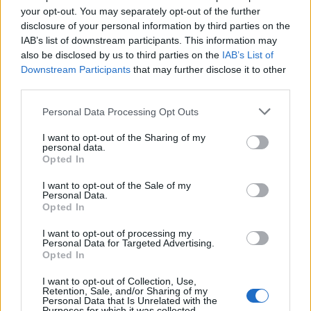
your opt-out. You may separately opt-out of the further
NATIVE
NÄRINGSLIV
2026-07-25 KL. 15:21
2026-07-20 KL. 16:11
disclosure of your personal information by third parties on the
Fakta:
Markaryd håller
IAB’s list of downstream participants. This information may
Casinotopplistan
fanan högt –
also be disclosed by us to third parties on the
IAB’s List of
kartlägger
medan grannarna
Downstream Participants
that may further disclose it to other
ägarstrukturen
jagar i
third parties.
bakom svenska
backspegeln
Personal Data Processing Opt Outs
casinon
I want to opt-out of the Sharing of my
personal data.
Opted In
I want to opt-out of the Sale of my
Personal Data.
Opted In
I want to opt-out of processing my
Personal Data for Targeted Advertising.
Opted In
I want to opt-out of Collection, Use,
Retention, Sale, and/or Sharing of my
Personal Data that Is Unrelated with the
Purposes for which it was collected.