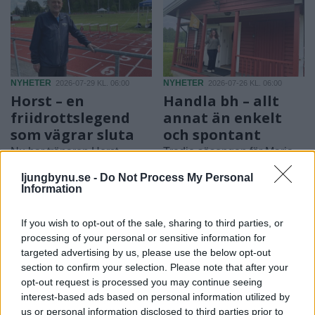
NYHETER
NYHETER
2026-07-29 KL. 06:00
2026-07-26 KL. 06:00
Horst – en
Handla bh – allt
friidrottslegend
annat än enkelt
som vägrar sluta
och spontant
Nu har tränaren Horst
Tredje säsongen för Maria
Marchner fyllt 85 år: "Läget
med butiken på hemmaplan
ljungbynu.se -
Do Not Process My Personal
är rätt så huggligt"
Information
If you wish to opt-out of the sale, sharing to third parties, or
processing of your personal or sensitive information for
targeted advertising by us, please use the below opt-out
section to confirm your selection. Please note that after your
opt-out request is processed you may continue seeing
interest-based ads based on personal information utilized by
us or personal information disclosed to third parties prior to