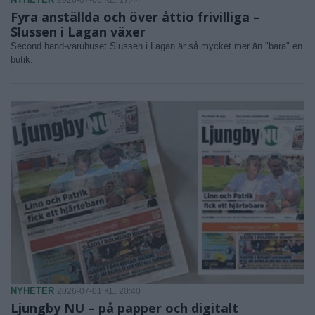
Fyra anställda och över åttio frivilliga –
Slussen i Lagan växer
Second hand-varuhuset Slussen i Lagan är så mycket mer än "bara" en
butik.
NYHETER
2026-07-01 KL. 20:40
Ljungby NU – på papper och digitalt