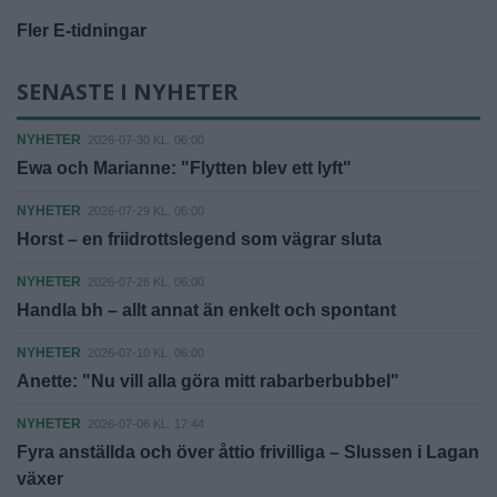
Fler E-tidningar
SENASTE I NYHETER
NYHETER
2026-07-30 KL. 06:00
Ewa och Marianne: "Flytten blev ett lyft"
NYHETER
2026-07-29 KL. 06:00
Horst – en friidrottslegend som vägrar sluta
NYHETER
2026-07-26 KL. 06:00
Handla bh – allt annat än enkelt och spontant
NYHETER
2026-07-10 KL. 06:00
Anette: "Nu vill alla göra mitt rabarberbubbel"
NYHETER
2026-07-06 KL. 17:44
Fyra anställda och över åttio frivilliga – Slussen i Lagan
växer