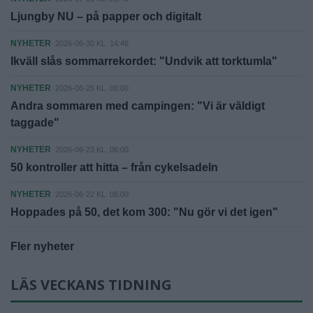
Ljungby NU – på papper och digitalt
NYHETER
2026-06-30 KL. 14:46
Ikväll slås sommarrekordet: "Undvik att torktumla"
NYHETER
2026-06-25 KL. 06:00
Andra sommaren med campingen: "Vi är väldigt
taggade"
NYHETER
2026-06-23 KL. 06:00
50 kontroller att hitta – från cykelsadeln
NYHETER
2026-06-22 KL. 06:00
Hoppades på 50, det kom 300: "Nu gör vi det igen"
Fler nyheter
LÄS VECKANS TIDNING