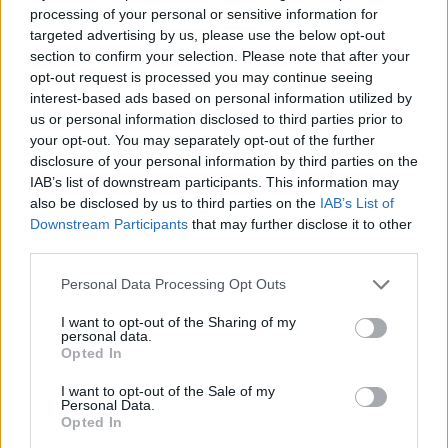
processing of your personal or sensitive information for
targeted advertising by us, please use the below opt-out
NYHETER
2026-07-06 KL. 17:44
section to confirm your selection. Please note that after your
Fyra anställda och över åttio frivilliga –
opt-out request is processed you may continue seeing
Slussen i Lagan växer
interest-based ads based on personal information utilized by
Second hand-varuhuset Slussen i Lagan är så mycket mer än "bara" en
us or personal information disclosed to third parties prior to
butik.
your opt-out. You may separately opt-out of the further
disclosure of your personal information by third parties on the
IAB’s list of downstream participants. This information may
also be disclosed by us to third parties on the
IAB’s List of
Downstream Participants
that may further disclose it to other
third parties.
Personal Data Processing Opt Outs
I want to opt-out of the Sharing of my
personal data.
Opted In
I want to opt-out of the Sale of my
Personal Data.
Opted In