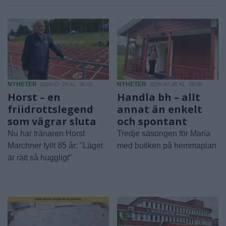
NYHETER
NYHETER
2026-07-29 KL. 06:00
2026-07-26 KL. 06:00
Horst – en
Handla bh – allt
friidrottslegend
annat än enkelt
som vägrar sluta
och spontant
Nu har tränaren Horst
Tredje säsongen för Maria
Marchner fyllt 85 år: "Läget
med butiken på hemmaplan
är rätt så huggligt"