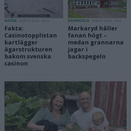
NATIVE
NÄRINGSLIV
2026-07-25 KL. 15:21
2026-07-20 KL. 16:11
Fakta:
Markaryd håller
Casinotopplistan
fanan högt –
kartlägger
medan grannarna
ägarstrukturen
jagar i
bakom svenska
backspegeln
casinon