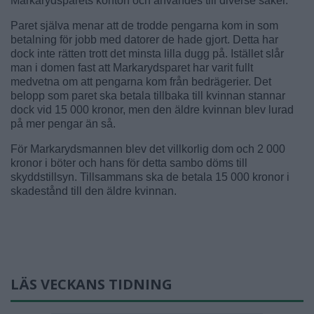
Markarydsparets konton och användes till diverse saker.
Paret själva menar att de trodde pengarna kom in som
betalning för jobb med datorer de hade gjort. Detta har
dock inte rätten trott det minsta lilla dugg på. Istället slår
man i domen fast att Markarydsparet har varit fullt
medvetna om att pengarna kom från bedrägerier. Det
belopp som paret ska betala tillbaka till kvinnan stannar
dock vid 15 000 kronor, men den äldre kvinnan blev lurad
på mer pengar än så.
För Markarydsmannen blev det villkorlig dom och 2 000
kronor i böter och hans för detta sambo döms till
skyddstillsyn. Tillsammans ska de betala 15 000 kronor i
skadestånd till den äldre kvinnan.
LÄS VECKANS TIDNING