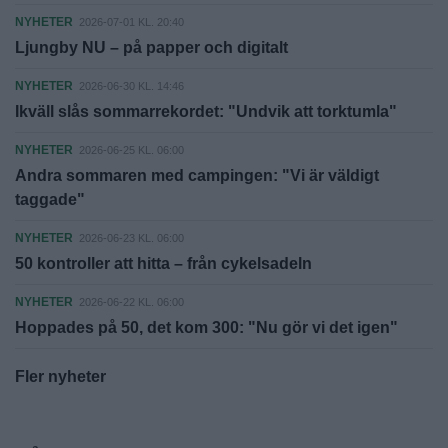
NYHETER
2026-07-01 KL. 20:40
Ljungby NU – på papper och digitalt
NYHETER
2026-06-30 KL. 14:46
Ikväll slås sommarrekordet: "Undvik att torktumla"
NYHETER
2026-06-25 KL. 06:00
Andra sommaren med campingen: "Vi är väldigt
taggade"
NYHETER
2026-06-23 KL. 06:00
50 kontroller att hitta – från cykelsadeln
NYHETER
2026-06-22 KL. 06:00
Hoppades på 50, det kom 300: "Nu gör vi det igen"
Fler nyheter