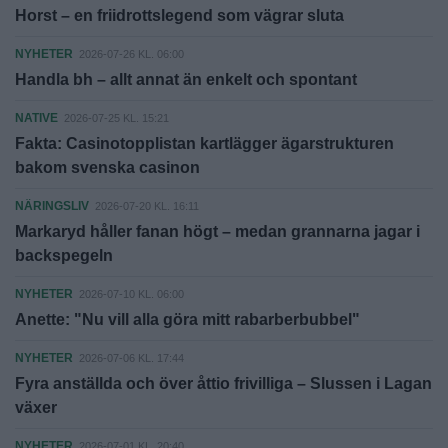
Horst – en friidrottslegend som vägrar sluta
NYHETER
2026-07-26 KL. 06:00
Handla bh – allt annat än enkelt och spontant
NATIVE
2026-07-25 KL. 15:21
Fakta: Casinotopplistan kartlägger ägarstrukturen
bakom svenska casinon
NÄRINGSLIV
2026-07-20 KL. 16:11
Markaryd håller fanan högt – medan grannarna jagar i
backspegeln
NYHETER
2026-07-10 KL. 06:00
Anette: "Nu vill alla göra mitt rabarberbubbel"
NYHETER
2026-07-06 KL. 17:44
Fyra anställda och över åttio frivilliga – Slussen i Lagan
växer
NYHETER
2026-07-01 KL. 20:40