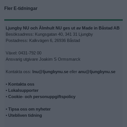
Fler E-tidningar
Ljungby NU och Älmhult NU ges ut av Made in Båstad AB
Besöksadress: Kungsgatan 40, 341 31 Ljungby
Postadress: Kalkvägen 6, 26936 Båstad
Växel: 0431-792 00
Ansvarig utgivare Joakim S Ormsmarck
Kontakta oss:
lnu@ljungbynu.se
eller
anu@ljungbynu.se
•
Kontakta oss
•
Lokalsupporter
•
Cookie- och personuppgiftspolicy
•
Tipsa oss om nyheter
•
Utebliven tidning