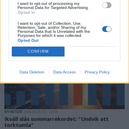
I want to opt-out of processing my
NYHETER
2026-07-01 KL. 20:40
Personal Data for Targeted Advertising.
Ljungby NU – på papper och digitalt
Opted In
Våra tidningar finns alltid att läsa.
I want to opt-out of Collection, Use,
Retention, Sale, and/or Sharing of my
Personal Data that Is Unrelated with the
Purposes for which it was collected.
Opted Out
CONFIRM
Data Deletion
Data Access
Privacy Policy
NYHETER
2026-06-30 KL. 14:46
Ikväll slås sommarrekordet: "Undvik att
torktumla"