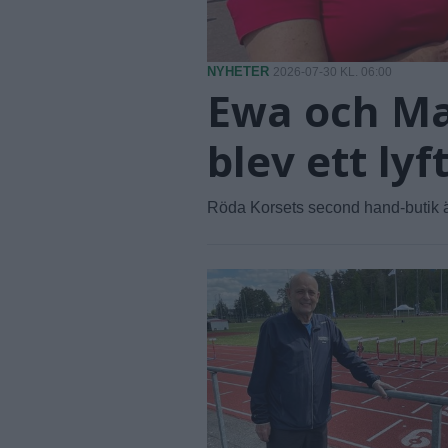
NYHETER
2026-07-30 KL. 06:00
Ewa och Ma
blev ett lyf
Röda Korsets second hand-butik ä