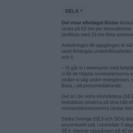
DELA
Det visar elbolaget Bixias
färska
landa på 62 öre per kilowattimme (
jämföras med 33 öre förra somma
Anledningen till uppgången är säm
samt förlängda underhållsarbeten
och 4.
– Vi går in i sommaren med betydlig
vi får de högsta sommarpriserna se
nivåer vi såg under energikrisen,
Bixia, i ett pressmeddelande.
Det är i de norra elområdena (SE1
tredubblas priserna på sina håll eft
norrlandskommunerna landar öknin
Södra Sverige (SE3 och SE4) drab
procentuellt sett. I elområde 3 sti
SE4, stannar uppgången på 42 pr