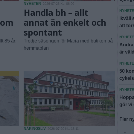
NYHETER
2026-07-26 KL. 06:00
Handla bh – allt
NYHET
Ikväll
 som
annat än enkelt och
att to
spontant
NYHET
t 85 år:
Tredje säsongen för Maria med butiken på
Andra
hemmaplan
är väl
NYHET
50 kont
cykel
NYHET
Hoppa
gör vi
Fler n
NÄRINGSLIV
2026-07-20 KL. 16:11