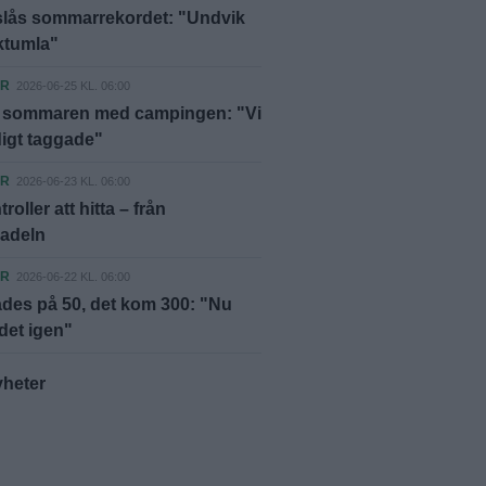
 slås sommarrekordet: "Undvik
rktumla"
ER
2026-06-25 KL. 06:00
 sommaren med campingen: "Vi
digt taggade"
ER
2026-06-23 KL. 06:00
roller att hitta – från
sadeln
ER
2026-06-22 KL. 06:00
des på 50, det kom 300: "Nu
 det igen"
yheter