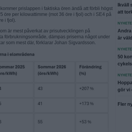
Ikväll
 kommer prislappen i faktiska ören ändå att förbli högst
att to
5 öre per kilowattimme (mot 36 öre i fjol) och i SE4 på
 i fjol).
NYHET
Andra
 som är mest påverkat av prisutvecklingen på
rsta förbrukningsområde, dämpas priserna något under
är väl
ar som mest där, förklarar Johan Sigvardsson.
NYHET
50 kont
cykel
NYHET
Hoppa
gör vi
Fler n