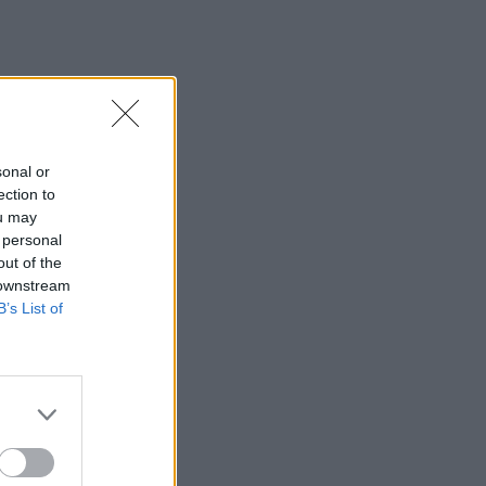
sonal or
ection to
ou may
 personal
out of the
 downstream
B’s List of