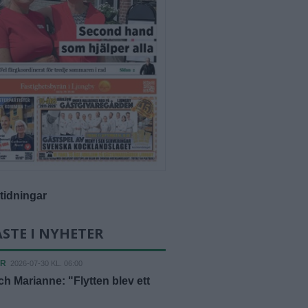
-tidningar
STE I NYHETER
ER
2026-07-30 KL. 06:00
h Marianne: "Flytten blev ett