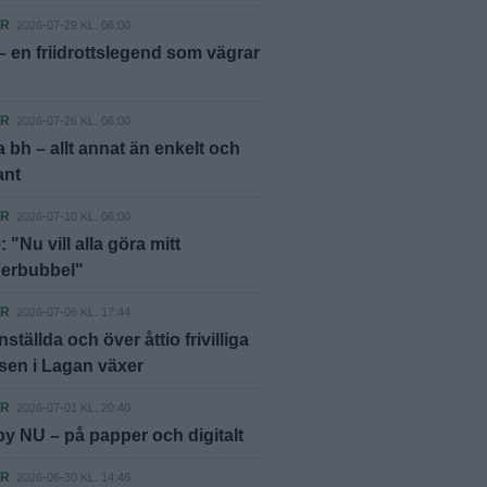
ER
2026-07-29 KL. 06:00
– en friidrottslegend som vägrar
ER
2026-07-26 KL. 06:00
 bh – allt annat än enkelt och
ant
ER
2026-07-10 KL. 06:00
 "Nu vill alla göra mitt
berbubbel"
ER
2026-07-06 KL. 17:44
ställda och över åttio frivilliga
sen i Lagan växer
ER
2026-07-01 KL. 20:40
y NU – på papper och digitalt
ER
2026-06-30 KL. 14:46