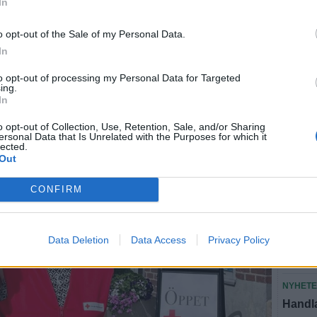
In
o opt-out of the Sale of my Personal Data.
In
U
to opt-out of processing my Personal Data for Targeted
ing.
In
o opt-out of Collection, Use, Retention, Sale, and/or Sharing
SEN
ersonal Data that Is Unrelated with the Purposes for which it
lected.
Out
NYHET
Ewa oc
CONFIRM
lyft"
NYHET
Data Deletion
Data Access
Privacy Policy
Horst 
sluta
NYHET
Handla