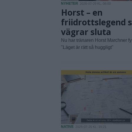
NYHETER
2026-07-29 KL. 06:00
Horst – en
friidrottslegend
vägrar sluta
Nu har tränaren Horst Marchner fyll
"Läget är rätt så huggligt"
NATIVE
2026-07-25 KL. 15:21