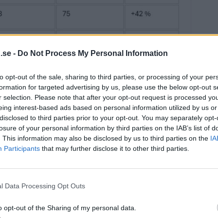
.se -
Do Not Process My Personal Information
elkunder då och då kunnat glädjas åt minuspriser, där
to opt-out of the sale, sharing to third parties, or processing of your per
bruka el tack vare ett stort överskott av solel i Europa.
formation for targeted advertising by us, please use the below opt-out s
mmar bli betydligt färre i Sverige.
r selection. Please note that after your opt-out request is processed y
eing interest-based ads based on personal information utilized by us or
mmar att se många timmar med negativa elpriser. Men
disclosed to third parties prior to your opt-out. You may separately opt-
kandinavien får vi inte samma smittoeffekt från
losure of your personal information by third parties on the IAB’s list of
r hushålla mer med vattnet och då uteblir en del av
aste somrarna, säger Johan Sigvardsson.
. This information may also be disclosed by us to third parties on the
IA
Participants
that may further disclose it to other third parties.
 en avgörande roll även efter semestrarna.
mot en ovanligt dyr höst, men Bixia poängterar att
hinna ändra spelreglerna innan vintern står för
l Data Processing Opt Outs
o opt-out of the Sharing of my personal data.