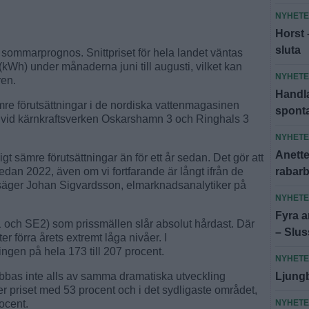
NYHET
Horst 
sluta
 sommarprognos. Snittpriset för hela landet väntas
kWh) under månaderna juni till augusti, vilket kan
NYHET
ren.
Handla
re förutsättningar i de nordiska vattenmagasinen
spont
 vid kärnkraftsverken Oskarshamn 3 och Ringhals 3
NYHET
Anette:
t sämre förutsättningar än för ett år sedan. Det gör att
rabar
dan 2022, även om vi fortfarande är långt ifrån de
 säger Johan Sigvardsson, elmarknadsanalytiker på
NYHET
Fyra an
 och SE2) som prissmällen slår absolut hårdast. Där
– Slus
er förra årets extremt låga nivåer. I
gen på hela 173 till 207 procent.
NYHET
Ljungb
bas inte alls av samma dramatiska utveckling
ger priset med 53 procent och i det sydligaste området,
NYHET
ocent.