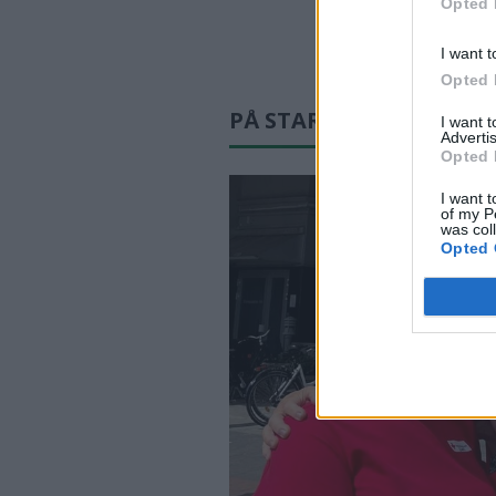
Opted 
I want t
Opted 
PÅ STARTSIDAN JUST N
I want 
Advertis
Opted 
I want t
of my P
was col
Opted 