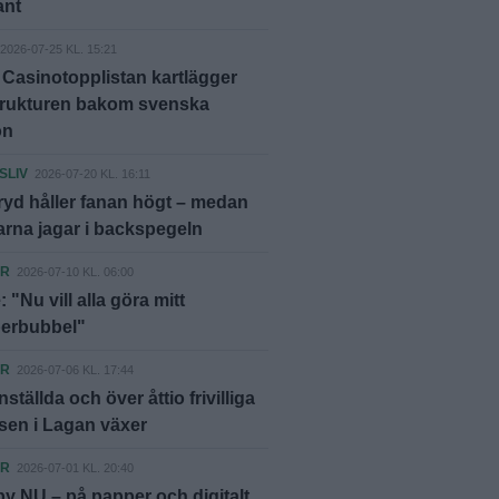
ant
2026-07-25 KL. 15:21
 Casinotopplistan kartlägger
trukturen bakom svenska
on
SLIV
2026-07-20 KL. 16:11
yd håller fanan högt – medan
rna jagar i backspegeln
ER
2026-07-10 KL. 06:00
 "Nu vill alla göra mitt
berbubbel"
ER
2026-07-06 KL. 17:44
ställda och över åttio frivilliga
sen i Lagan växer
ER
2026-07-01 KL. 20:40
y NU – på papper och digitalt