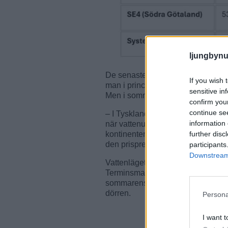
ljungbynu
De senaste somrarna har svenska 
If you wish 
man i princip fått betalt för att för
sensitive in
Men i sommar väntas dessa minusti
confirm you
continue se
– I Tyskland kommer vi även i so
information 
när vattenunderskottet är stort i S
further disc
kontinenten. Vattenkraften behöve
den prispress som vi sett de sen
participants
Downstream 
Vattenläget väntas fortsätta spela
Terminsmarknaden pekar redan nu 
sommarens faktiska nederbörd kan 
dörren.
Persona
I want t