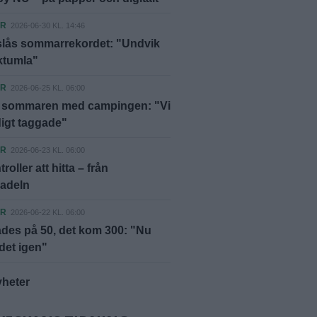
ER
2026-06-30 KL. 14:46
 slås sommarrekordet: "Undvik
rktumla"
ER
2026-06-25 KL. 06:00
 sommaren med campingen: "Vi
digt taggade"
ER
2026-06-23 KL. 06:00
roller att hitta – från
sadeln
ER
2026-06-22 KL. 06:00
des på 50, det kom 300: "Nu
 det igen"
yheter