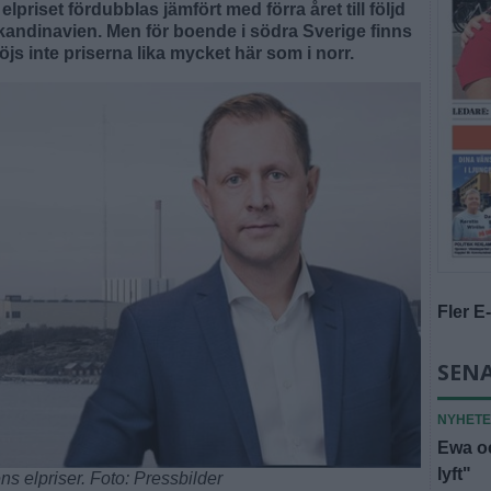
elpriset fördubblas jämfört med förra året till följd
Skandinavien. Men för boende i södra Sverige finns
höjs inte priserna lika mycket här som i norr.
Fler E
SENA
NYHET
Ewa oc
lyft"
 elpriser. Foto: Pressbilder