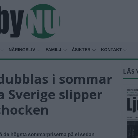
NÄRINGSLIV
FAMILJ
ÅSIKTER
KONTAKT
LÄS 
rdubblas i sommar
 Sverige slipper
schocken
g på de högsta sommarpriserna på el sedan