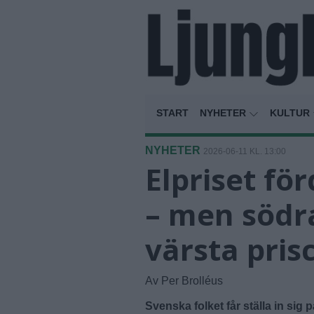
START
NYHETER
KULTUR
NYHETER
2026-06-11 KL. 13:00
Elpriset fö
– men södra
värsta pri
Av Per Brolléus
Svenska folket får ställa in si