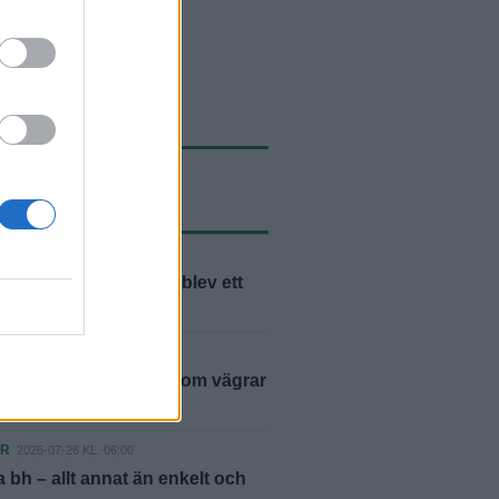
ASTE NYTT
ER
2026-07-30 KL. 06:00
h Marianne: "Flytten blev ett
ER
2026-07-29 KL. 06:00
– en friidrottslegend som vägrar
ER
2026-07-26 KL. 06:00
 bh – allt annat än enkelt och