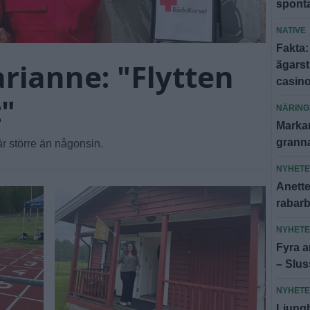
spont
NATIVE
Fakta:
rianne: "Flytten
ägars
casin
t"
NÄRING
Markar
granna
r större än någonsin.
NYHET
Anette:
rabar
NYHET
Fyra an
– Slus
NYHET
Ljungb