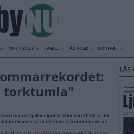
NÄRINGSLIV
FAMILJ
ÅSIKTER
KONTAKT
LÄS 
 sommarrekordet:
t torktumla"
ord när det gäller elpriset. Klockan 20:30 är det
 Jämförelsevis så är det över 5 kronor dyrare än
.
an 20 och 21 ikväll lär det kosta cirka 25 spänn –