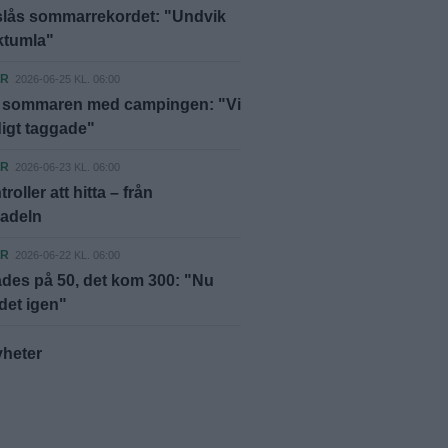
 slås sommarrekordet: "Undvik
rktumla"
ER
2026-06-25 KL. 06:00
 sommaren med campingen: "Vi
digt taggade"
ER
2026-06-23 KL. 06:00
roller att hitta – från
sadeln
ER
2026-06-22 KL. 06:00
des på 50, det kom 300: "Nu
 det igen"
yheter