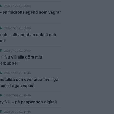
ER
2026-07-29 KL. 06:00
– en friidrottslegend som vägrar
ER
2026-07-26 KL. 06:00
 bh – allt annat än enkelt och
ant
ER
2026-07-10 KL. 06:00
 "Nu vill alla göra mitt
berbubbel"
ER
2026-07-06 KL. 17:44
ställda och över åttio frivilliga
sen i Lagan växer
ER
2026-07-01 KL. 20:40
y NU – på papper och digitalt
ER
2026-06-30 KL. 14:46