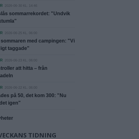
ER
2026-06-30 KL. 14:46
 slås sommarrekordet: "Undvik
rktumla"
ER
2026-06-25 KL. 06:00
 sommaren med campingen: "Vi
digt taggade"
ER
2026-06-23 KL. 06:00
roller att hitta – från
sadeln
ER
2026-06-22 KL. 06:00
des på 50, det kom 300: "Nu
 det igen"
yheter
VECKANS TIDNING