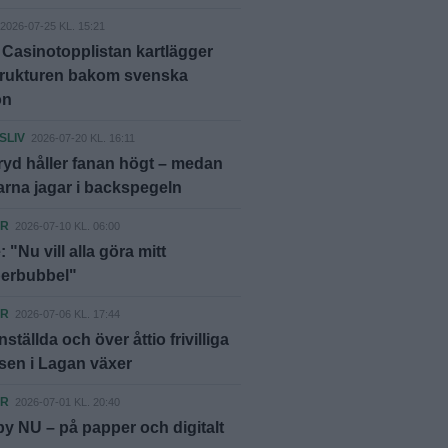
2026-07-25 KL. 15:21
 Casinotopplistan kartlägger
trukturen bakom svenska
on
SLIV
2026-07-20 KL. 16:11
yd håller fanan högt – medan
rna jagar i backspegeln
ER
2026-07-10 KL. 06:00
 "Nu vill alla göra mitt
berbubbel"
ER
2026-07-06 KL. 17:44
ställda och över åttio frivilliga
sen i Lagan växer
ER
2026-07-01 KL. 20:40
y NU – på papper och digitalt