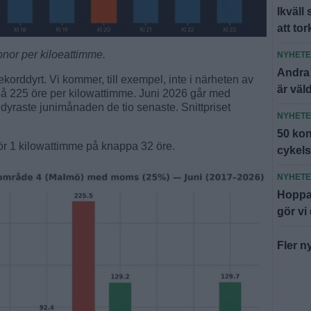
Ikväll
att to
onor per kiloeattimme.
NYHET
Andra
rekorddyrt. Vi kommer, till exempel, inte i närheten av
är väl
 på 225 öre per kilowattimme. Juni 2026 går med
dyraste junimånaden de tio senaste. Snittpriset
NYHET
.
50 kont
för 1 kilowattimme på knappa 32 öre.
cykel
NYHET
Hoppa
gör vi
Fler n