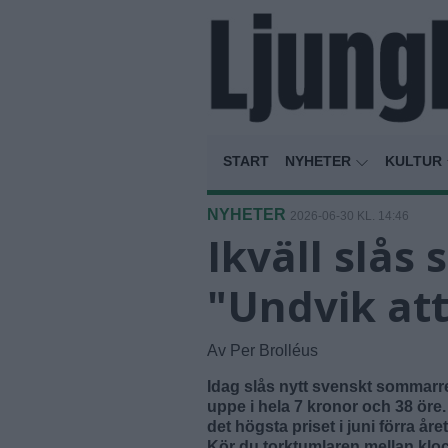
START
NYHETER
KULTUR
NYHETER
2026-06-30 KL. 14:46
Ikväll slås
"Undvik at
Av Per Brolléus
Idag slås nytt svenskt sommarrek
uppe i hela 7 kronor och 38 öre.
det högsta priset i juni förra året
Kör du torktumlaren mellan klock