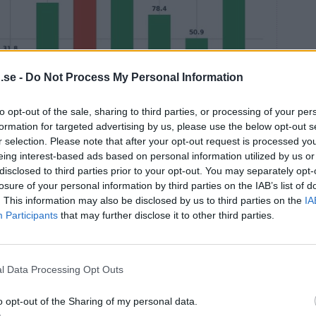
.se -
Do Not Process My Personal Information
to opt-out of the sale, sharing to third parties, or processing of your per
formation for targeted advertising by us, please use the below opt-out s
åren i elområde 4.
r selection. Please note that after your opt-out request is processed y
eing interest-based ads based on personal information utilized by us or
a elkunder då och då kunnat glädjas åt minuspriser,
disclosed to third parties prior to your opt-out. You may separately opt-
förbruka el tack vare ett stort överskott av solel i
losure of your personal information by third parties on the IAB’s list of
 minustimmar bli betydligt färre i Sverige.
. This information may also be disclosed by us to third parties on the
IA
mmar att se många timmar med negativa elpriser. Men
Participants
that may further disclose it to other third parties.
kandinavien får vi inte samma smittoeffekt från
r hushålla mer med vattnet och då uteblir en del av
aste somrarna, säger Johan Sigvardsson.
l Data Processing Opt Outs
o opt-out of the Sharing of my personal data.