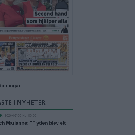
-tidningar
STE I NYHETER
ER
2026-07-30 KL. 06:00
h Marianne: "Flytten blev ett