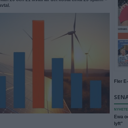
vtal.
Fler E
SENA
NYHET
Ewa oc
lyft"