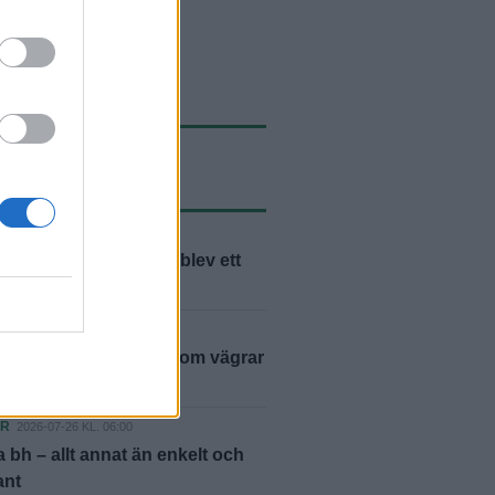
ASTE NYTT
ER
2026-07-30 KL. 06:00
h Marianne: "Flytten blev ett
ER
2026-07-29 KL. 06:00
– en friidrottslegend som vägrar
ER
2026-07-26 KL. 06:00
 bh – allt annat än enkelt och
ant