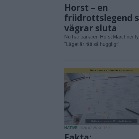
Horst – en
friidrottslegend
vägrar sluta
Nu har tränaren Horst Marchner fyll
"Läget är rätt så huggligt"
NATIVE
2026-07-25 KL. 15:21
Fakta: