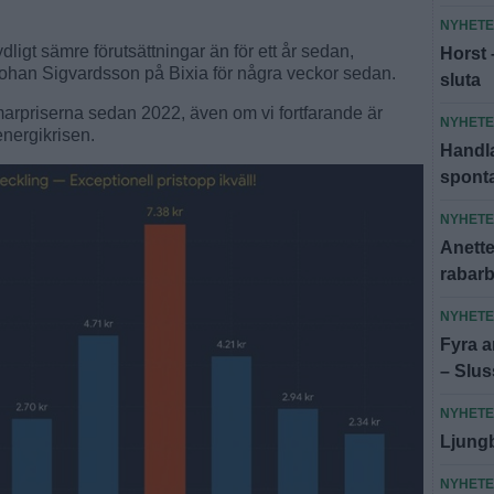
NYHET
ligt sämre förutsättningar än för ett år sedan,
Horst 
han Sigvardsson på Bixia för några veckor sedan.
sluta
marpriserna sedan 2022, även om vi fortfarande är
NYHET
energikrisen.
Handla
spont
NYHET
Anette:
rabar
NYHET
Fyra an
– Slus
NYHET
Ljungb
NYHET