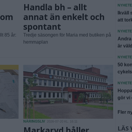
Handla bh – allt
NYHET
Ikväll
 som
annat än enkelt och
att to
spontant
NYHET
t 85 år:
Tredje säsongen för Maria med butiken på
Andra
hemmaplan
är väl
NYHET
50 kont
cykel
NYHET
Hoppa
gör vi
Fler n
NÄRINGSLIV
2026-07-20 KL. 16:11
LÄS 
Markaryd håller