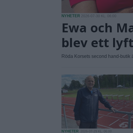
NYHETER
2026-07-30 KL. 06:00
Ewa och Ma
blev ett lyf
Röda Korsets second hand-butik ä
NYHETER
2026-07-29 KL. 06:00