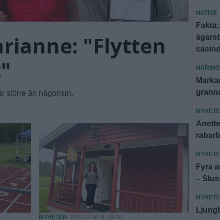
NATIVE
Fakta:
rianne: "Flytten
ägars
casin
t"
NÄRING
Markar
granna
r större än någonsin.
NYHET
Anette:
rabar
NYHET
Fyra an
– Slus
NYHET
Ljungb
NYHETER
2026-07-26 KL. 06:00