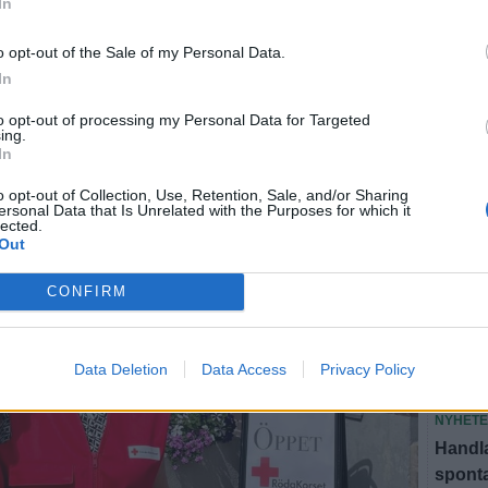
In
o opt-out of the Sale of my Personal Data.
In
U
to opt-out of processing my Personal Data for Targeted
ing.
In
SEN
o opt-out of Collection, Use, Retention, Sale, and/or Sharing
ersonal Data that Is Unrelated with the Purposes for which it
lected.
NYHET
Out
Ewa oc
lyft"
CONFIRM
NYHET
Horst 
Data Deletion
Data Access
Privacy Policy
sluta
NYHET
Handla
spont