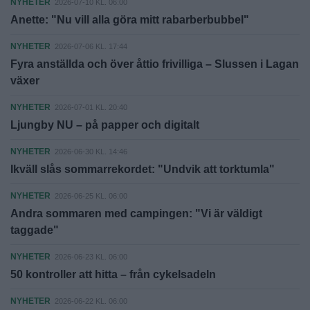
NYHETER
2026-07-10 KL. 06:00
Anette: "Nu vill alla göra mitt rabarberbubbel"
NYHETER
2026-07-06 KL. 17:44
Fyra anställda och över åttio frivilliga – Slussen i Lagan
växer
NYHETER
2026-07-01 KL. 20:40
Ljungby NU – på papper och digitalt
NYHETER
2026-06-30 KL. 14:46
Ikväll slås sommarrekordet: "Undvik att torktumla"
NYHETER
2026-06-25 KL. 06:00
Andra sommaren med campingen: "Vi är väldigt
taggade"
NYHETER
2026-06-23 KL. 06:00
50 kontroller att hitta – från cykelsadeln
NYHETER
2026-06-22 KL. 06:00