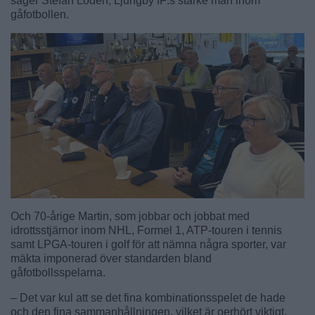
säger Stefan Lodén, Ljungby IF:s starke man inom
gåfotbollen.
Och 70-årige Martin, som jobbar och jobbat med
idrottsstjärnor inom NHL, Formel 1, ATP-touren i tennis
samt LPGA-touren i golf för att nämna några sporter, var
mäkta imponerad över standarden bland
gåfotbollsspelarna.
– Det var kul att se det fina kombinationsspelet de hade
och den fina sammanhållningen, vilket är oerhört viktigt.