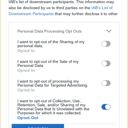
IAB’s list of downstream participants. This information may
also be disclosed by us to third parties on the
IAB’s List of
Downstream Participants
that may further disclose it to other
third parties.
Personal Data Processing Opt Outs
I want to opt-out of the Sharing of my
personal data.
Opted In
NATIVE
NÄRINGSLIV
2026-07-25 KL. 15:21
2026-07-20 KL. 16:11
I want to opt-out of the Sale of my
Fakta:
Markaryd håller
Personal Data.
Opted In
Casinotopplistan
fanan högt –
kartlägger
medan grannarna
I want to opt-out of processing my
ägarstrukturen
jagar i
Personal Data for Targeted Advertising.
Opted In
bakom svenska
backspegeln
casinon
I want to opt-out of Collection, Use,
Retention, Sale, and/or Sharing of my
Personal Data that Is Unrelated with the
Purposes for which it was collected.
Opted Out