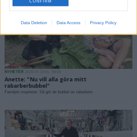
CONFIRM
Data Deletion
Data Access
Privacy Policy
NYHETER
2026-07-10 KL. 06:00
Anette: "Nu vill alla göra mitt
rabarberbubbel"
Familjen inspirerar: Så gör de bubbel av rabarbern