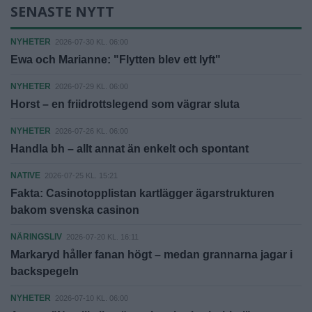
SENASTE NYTT
NYHETER
2026-07-30 KL. 06:00
Ewa och Marianne: "Flytten blev ett lyft"
NYHETER
2026-07-29 KL. 06:00
Horst – en friidrottslegend som vägrar sluta
NYHETER
2026-07-26 KL. 06:00
Handla bh – allt annat än enkelt och spontant
NATIVE
2026-07-25 KL. 15:21
Fakta: Casinotopplistan kartlägger ägarstrukturen
bakom svenska casinon
NÄRINGSLIV
2026-07-20 KL. 16:11
Markaryd håller fanan högt – medan grannarna jagar i
backspegeln
NYHETER
2026-07-10 KL. 06:00