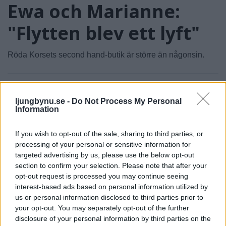
Ewa och Marianne:
"Flytten blev ett lyft"
Röda Korsets second hand-butik är större än någonsin.
ljungbynu.se -
Do Not Process My Personal
Information
If you wish to opt-out of the sale, sharing to third parties, or
processing of your personal or sensitive information for
NYHETER
NYHETER
2026-07-29 KL. 06:00
2026-07-26 KL. 06:00
targeted advertising by us, please use the below opt-out
Horst – en
Handla bh – allt
section to confirm your selection. Please note that after your
friidrottslegend
annat än enkelt
opt-out request is processed you may continue seeing
som vägrar sluta
och spontant
interest-based ads based on personal information utilized by
us or personal information disclosed to third parties prior to
Nu har tränaren Horst
Tredje säsongen för Maria
your opt-out. You may separately opt-out of the further
Marchner fyllt 85 år: "Läget
med butiken på hemmaplan
disclosure of your personal information by third parties on the
är rätt så huggligt"