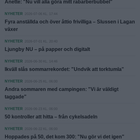
Anette: "Nu vill alla göra mitt rabarberbubbel"
NYHETER
2026-07-06 KL. 17:44
Fyra anställda och över åttio frivilliga – Slussen i Lagan
växer
NYHETER
2026-07-01 KL. 20:40
Ljungby NU – på papper och digitalt
NYHETER
2026-06-30 KL. 14:46
Ikväll slås sommarrekordet: "Undvik att torktumla"
NYHETER
2026-06-25 KL. 06:00
Andra sommaren med campingen: "Vi är väldigt
taggade"
NYHETER
2026-06-23 KL. 06:00
50 kontroller att hitta – från cykelsadeln
NYHETER
2026-06-22 KL. 06:00
Hoppades på 50, det kom 300: "Nu gör vi det igen"