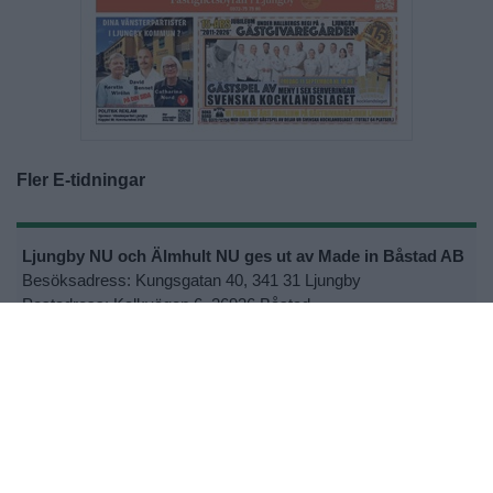
Fler E-tidningar
Ljungby NU och Älmhult NU ges ut av Made in Båstad AB
Besöksadress: Kungsgatan 40, 341 31 Ljungby
Postadress: Kalkvägen 6, 26936 Båstad
Växel: 0431-792 00
Ansvarig utgivare Joakim S Ormsmarck
Kontakta oss:
lnu@ljungbynu.se
eller
anu@ljungbynu.se
•
Kontakta oss