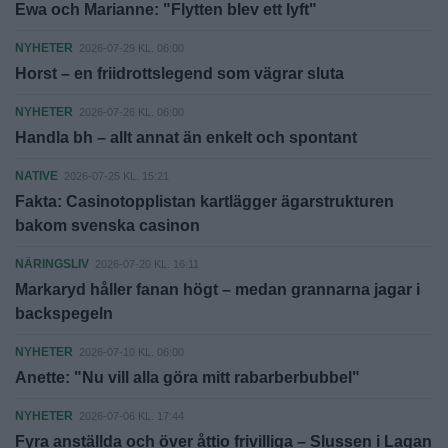
Ewa och Marianne: "Flytten blev ett lyft"
NYHETER
2026-07-29 KL. 06:00
Horst – en friidrottslegend som vägrar sluta
NYHETER
2026-07-26 KL. 06:00
Handla bh – allt annat än enkelt och spontant
NATIVE
2026-07-25 KL. 15:21
Fakta: Casinotopplistan kartlägger ägarstrukturen
bakom svenska casinon
NÄRINGSLIV
2026-07-20 KL. 16:11
Markaryd håller fanan högt – medan grannarna jagar i
backspegeln
NYHETER
2026-07-10 KL. 06:00
Anette: "Nu vill alla göra mitt rabarberbubbel"
NYHETER
2026-07-06 KL. 17:44
Fyra anställda och över åttio frivilliga – Slussen i Lagan