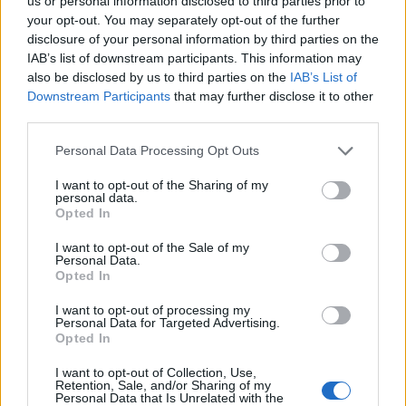
us or personal information disclosed to third parties prior to
your opt-out. You may separately opt-out of the further
Röda Korsets second hand-butik är större än någonsin.
disclosure of your personal information by third parties on the
IAB’s list of downstream participants. This information may
also be disclosed by us to third parties on the
IAB’s List of
Downstream Participants
that may further disclose it to other
third parties.
Personal Data Processing Opt Outs
I want to opt-out of the Sharing of my
personal data.
NYHETER
NYHETER
2026-07-29 KL. 06:00
2026-07-26 KL. 06:00
Opted In
Horst – en
Handla bh – allt
friidrottslegend
annat än enkelt
I want to opt-out of the Sale of my
Personal Data.
som vägrar sluta
och spontant
Opted In
Nu har tränaren Horst
Tredje säsongen för Maria
I want to opt-out of processing my
Marchner fyllt 85 år: "Läget
med butiken på hemmaplan
Personal Data for Targeted Advertising.
är rätt så huggligt"
Opted In
I want to opt-out of Collection, Use,
Retention, Sale, and/or Sharing of my
Personal Data that Is Unrelated with the