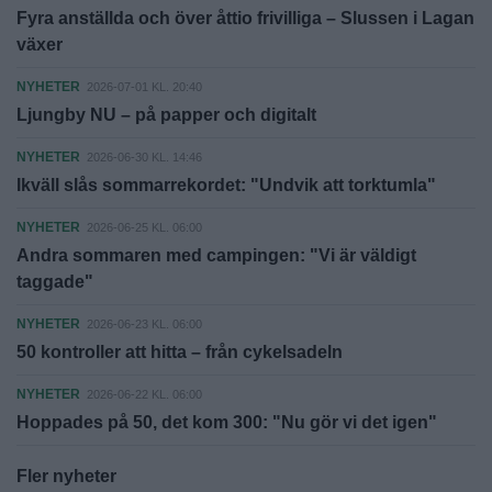
Fyra anställda och över åttio frivilliga – Slussen i Lagan
växer
NYHETER
2026-07-01 KL. 20:40
Ljungby NU – på papper och digitalt
NYHETER
2026-06-30 KL. 14:46
Ikväll slås sommarrekordet: "Undvik att torktumla"
NYHETER
2026-06-25 KL. 06:00
Andra sommaren med campingen: "Vi är väldigt
taggade"
NYHETER
2026-06-23 KL. 06:00
50 kontroller att hitta – från cykelsadeln
NYHETER
2026-06-22 KL. 06:00
Hoppades på 50, det kom 300: "Nu gör vi det igen"
Fler nyheter