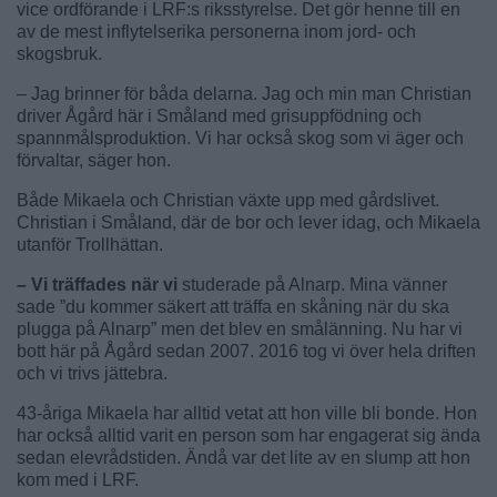
vice ordförande i LRF:s riksstyrelse. Det gör henne till en
av de mest inflytelserika personerna inom jord- och
skogsbruk.
– Jag brinner för båda delarna. Jag och min man Christian
driver Ågård här i Småland med grisuppfödning och
spannmålsproduktion. Vi har också skog som vi äger och
förvaltar, säger hon.
Både Mikaela och Christian växte upp med gårdslivet.
Christian i Småland, där de bor och lever idag, och Mikaela
utanför Trollhättan.
– Vi träffades när vi
studerade på Alnarp. Mina vänner
sade ”du kommer säkert att träffa en skåning när du ska
plugga på Alnarp” men det blev en smålänning. Nu har vi
bott här på Ågård sedan 2007. 2016 tog vi över hela driften
och vi trivs jättebra.
43-åriga Mikaela har alltid vetat att hon ville bli bonde. Hon
har också alltid varit en person som har engagerat sig ända
sedan elevrådstiden. Ändå var det lite av en slump att hon
kom med i LRF.