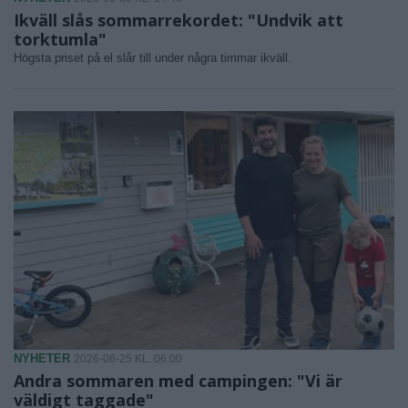
Ikväll slås sommarrekordet: "Undvik att
torktumla"
Högsta priset på el slår till under några timmar ikväll.
NYHETER
2026-06-25 KL. 06:00
Andra sommaren med campingen: "Vi är
väldigt taggade"