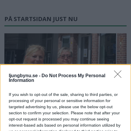
PÅ STARTSIDAN JUST NU
ljungbynu.se -
Do Not Process My Personal
Information
If you wish to opt-out of the sale, sharing to third parties, or
processing of your personal or sensitive information for
NYHETER
2026-07-30 KL. 06:00
targeted advertising by us, please use the below opt-out
Ewa och Marianne:
section to confirm your selection. Please note that after your
opt-out request is processed you may continue seeing
"Flytten blev ett lyft"
interest-based ads based on personal information utilized by