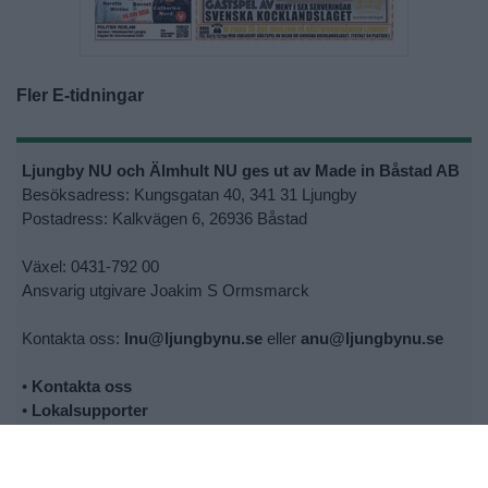
Fler E-tidningar
Ljungby NU och Älmhult NU ges ut av Made in Båstad AB
Besöksadress: Kungsgatan 40, 341 31 Ljungby
Postadress: Kalkvägen 6, 26936 Båstad
Växel: 0431-792 00
Ansvarig utgivare Joakim S Ormsmarck
Kontakta oss:
lnu@ljungbynu.se
eller
anu@ljungbynu.se
•
Kontakta oss
•
Lokalsupporter
•
Cookie- och personuppgiftspolicy
•
Tipsa oss om nyheter