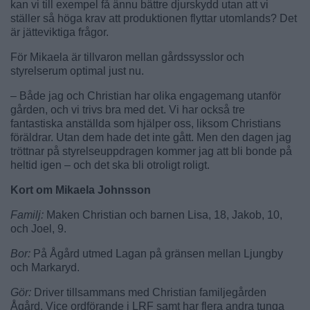
kan vi till exempel få ännu bättre djurskydd utan att vi
ställer så höga krav att produktionen flyttar utomlands? Det
är jätteviktiga frågor.
För Mikaela är tillvaron mellan gårdssysslor och
styrelserum optimal just nu.
– Både jag och Christian har olika engagemang utanför
gården, och vi trivs bra med det. Vi har också tre
fantastiska anställda som hjälper oss, liksom Christians
föräldrar. Utan dem hade det inte gått. Men den dagen jag
tröttnar på styrelseuppdragen kommer jag att bli bonde på
heltid igen – och det ska bli otroligt roligt.
Kort om Mikaela Johnsson
Familj:
Maken Christian och barnen Lisa, 18, Jakob, 10,
och Joel, 9.
Bor:
På Ågård utmed Lagan på gränsen mellan Ljungby
och Markaryd.
Gör:
Driver tillsammans med Christian familjegården
Ågård. Vice ordförande i LRF samt har flera andra tunga