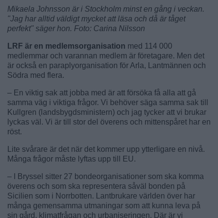
Mikaela Johnsson är i Stockholm minst en gång i veckan.
"Jag har alltid väldigt mycket att läsa och då är tåget
perfekt" säger hon. Foto: Carina Nilsson
LRF är en medlemsorganisation
med 114 000
medlemmar och varannan medlem är företagare. Men det
är också en paraplyorganisation för Arla, Lantmännen och
Södra med flera.
– En viktig sak att jobba med är att försöka få alla att gå
samma väg i viktiga frågor. Vi behöver säga samma sak till
Kullgren (landsbygdsministern) och jag tycker att vi brukar
lyckas väl. Vi är till stor del överens och mittenspåret har en
röst.
Lite svårare är det när det kommer upp ytterligare en nivå.
Många frågor måste lyftas upp till EU.
– I Bryssel sitter 27 bondeorganisationer som ska komma
överens och som ska representera såväl bonden på
Sicilien som i Norrbotten. Lantbrukare världen över har
många gemensamma utmaningar som att kunna leva på
sin gård, klimatfrågan och urbaniseringen. Där är vi