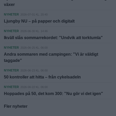
växer
NYHETER
2026-07-01 KL. 20:40
Ljungby NU – på papper och digitalt
NYHETER
2026-06-30 KL. 14:46
Ikväll slås sommarrekordet: "Undvik att torktumla"
NYHETER
2026-06-25 KL. 06:00
Andra sommaren med campingen: "Vi är väldigt
taggade"
NYHETER
2026-06-23 KL. 06:00
50 kontroller att hitta – från cykelsadeln
NYHETER
2026-06-22 KL. 06:00
Hoppades på 50, det kom 300: "Nu gör vi det igen"
Fler nyheter