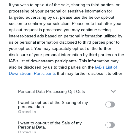
växer
If you wish to opt-out of the sale, sharing to third parties, or
processing of your personal or sensitive information for
NYHETER
2026-07-01 KL. 20:40
targeted advertising by us, please use the below opt-out
Ljungby NU – på papper och digitalt
section to confirm your selection. Please note that after your
opt-out request is processed you may continue seeing
NYHETER
2026-06-30 KL. 14:46
interest-based ads based on personal information utilized by
Ikväll slås sommarrekordet: "Undvik att torktumla"
us or personal information disclosed to third parties prior to
your opt-out. You may separately opt-out of the further
NYHETER
2026-06-25 KL. 06:00
disclosure of your personal information by third parties on the
Andra sommaren med campingen: "Vi är väldigt
IAB’s list of downstream participants. This information may
also be disclosed by us to third parties on the
IAB’s List of
taggade"
Downstream Participants
that may further disclose it to other
third parties.
NYHETER
2026-06-23 KL. 06:00
50 kontroller att hitta – från cykelsadeln
Personal Data Processing Opt Outs
NYHETER
2026-06-22 KL. 06:00
I want to opt-out of the Sharing of my
Hoppades på 50, det kom 300: "Nu gör vi det igen"
personal data.
Opted In
Fler nyheter
I want to opt-out of the Sale of my
Personal Data.
Opted In