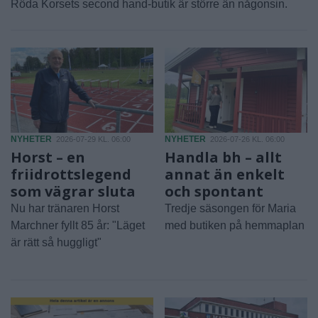
Röda Korsets second hand-butik är större än någonsin.
NYHETER
NYHETER
2026-07-29 KL. 06:00
2026-07-26 KL. 06:00
Horst – en
Handla bh – allt
friidrottslegend
annat än enkelt
som vägrar sluta
och spontant
Nu har tränaren Horst
Tredje säsongen för Maria
Marchner fyllt 85 år: "Läget
med butiken på hemmaplan
är rätt så huggligt"