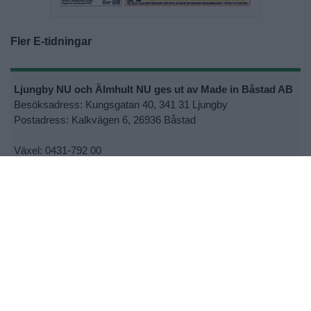
Fler E-tidningar
Ljungby NU och Älmhult NU ges ut av Made in Båstad AB
Besöksadress: Kungsgatan 40, 341 31 Ljungby
Postadress: Kalkvägen 6, 26936 Båstad
Växel: 0431-792 00
Ansvarig utgivare Joakim S Ormsmarck
Kontakta oss:
lnu@ljungbynu.se
eller
anu@ljungbynu.se
•
Kontakta oss
•
Lokalsupporter
•
Cookie- och personuppgiftspolicy
•
Tipsa oss om nyheter
•
Utebliven tidning