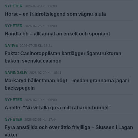
NYHETER
2026-07-29 KL. 06:00
Horst – en friidrottslegend som vägrar sluta
NYHETER
2026-07-26 KL. 06:00
Handla bh – allt annat än enkelt och spontant
NATIVE
2026-07-25 KL. 15:21
Fakta: Casinotopplistan kartlägger ägarstrukturen
bakom svenska casinon
NÄRINGSLIV
2026-07-20 KL. 16:11
Markaryd håller fanan högt – medan grannarna jagar i
backspegeln
NYHETER
2026-07-10 KL. 06:00
Anette: "Nu vill alla göra mitt rabarberbubbel"
NYHETER
2026-07-06 KL. 17:44
Fyra anställda och över åttio frivilliga – Slussen i Lagan
växer