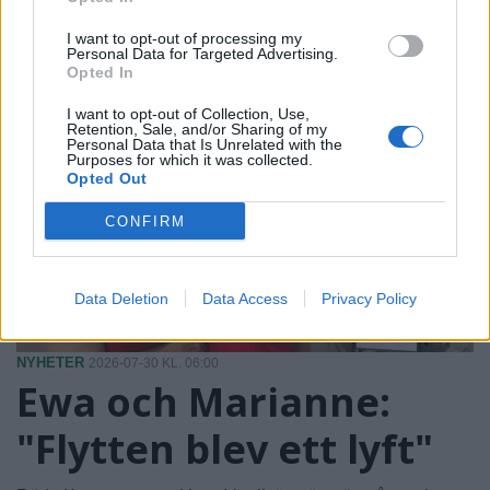
PÅ STARTSIDAN JUST NU
I want to opt-out of processing my
Personal Data for Targeted Advertising.
Opted In
I want to opt-out of Collection, Use,
Retention, Sale, and/or Sharing of my
Personal Data that Is Unrelated with the
Purposes for which it was collected.
Opted Out
CONFIRM
Data Deletion
Data Access
Privacy Policy
NYHETER
2026-07-30 KL. 06:00
Ewa och Marianne:
"Flytten blev ett lyft"