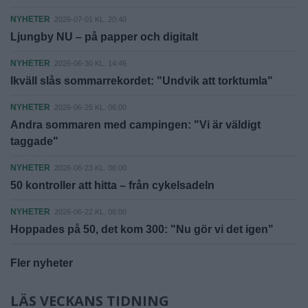
NYHETER
2026-07-01 KL. 20:40
Ljungby NU – på papper och digitalt
NYHETER
2026-06-30 KL. 14:46
Ikväll slås sommarrekordet: "Undvik att torktumla"
NYHETER
2026-06-25 KL. 06:00
Andra sommaren med campingen: "Vi är väldigt
taggade"
NYHETER
2026-06-23 KL. 06:00
50 kontroller att hitta – från cykelsadeln
NYHETER
2026-06-22 KL. 06:00
Hoppades på 50, det kom 300: "Nu gör vi det igen"
Fler nyheter
LÄS VECKANS TIDNING