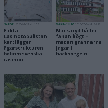
NATIVE
NÄRINGSLIV
2026-07-25 KL. 15:21
2026-07-20 KL. 16:11
Fakta:
Markaryd håller
Casinotopplistan
fanan högt –
kartlägger
medan grannarna
ägarstrukturen
jagar i
bakom svenska
backspegeln
casinon