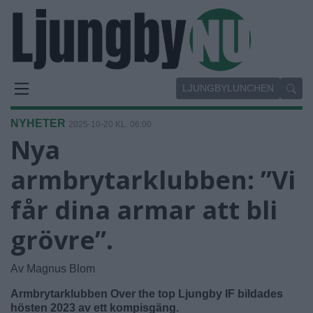
LJUNGBYLUNCHEN
NYHETER
2025-10-20 KL. 06:00
Nya
armbrytarklubben: ”Vi
får dina armar att bli
grövre”.
Av Magnus Blom
Armbrytarklubben Over the top Ljungby IF bildades
hösten 2023 av ett kompisgäng.