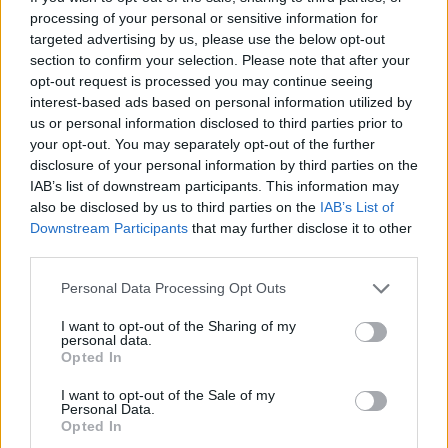
processing of your personal or sensitive information for
targeted advertising by us, please use the below opt-out
section to confirm your selection. Please note that after your
opt-out request is processed you may continue seeing
interest-based ads based on personal information utilized by
us or personal information disclosed to third parties prior to
your opt-out. You may separately opt-out of the further
disclosure of your personal information by third parties on the
IAB’s list of downstream participants. This information may
also be disclosed by us to third parties on the
IAB’s List of
NYHETER
2026-07-10 KL. 06:00
Downstream Participants
that may further disclose it to other
Anette: "Nu vill alla göra mitt
third parties.
rabarberbubbel"
Familjen inspirerar: Så gör de bubbel av rabarbern
Personal Data Processing Opt Outs
I want to opt-out of the Sharing of my
personal data.
Opted In
I want to opt-out of the Sale of my
Personal Data.
Opted In