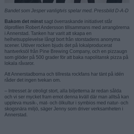
Bandet som Jesper vanligtvis spelar med. Pressbild D-A-D
Bakom det minst
sagt överraskande initiativet står
ölprofilen Robert Andersson tillsammans med arrangörerna
i Annerstad. Tanken har varit att skapa en
helhetsupplevelse långt bort från storstadens anonyma
scener. Utöver rocken bjuds det på lokalproducerat
hantverksöl från Pine Brewing Company, och en pizzaugn
som glöder på 500 grader för att baka napolitansk pizza på
lokala råvaror.
Att Annerstadborna och tillresta rockfans har tänt på idén
råder det ingen tvekan om.
– Intresset är otroligt stort, alla biljetterna är redan sålda
och vi ser mycket fram emot denna kväll där man alltså kan
uppleva musik-, mat- och ölkultur i symbios med natur- och
skogsnära miljö, säger Jenny som driver verksamheten i
Annerstad.