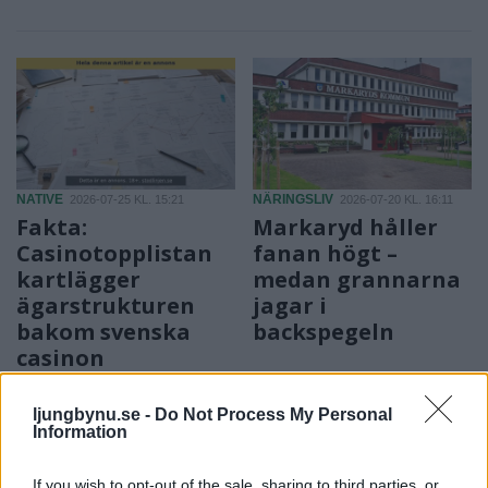
NATIVE
NÄRINGSLIV
2026-07-25 KL. 15:21
2026-07-20 KL. 16:11
Fakta:
Markaryd håller
Casinotopplistan
fanan högt –
kartlägger
medan grannarna
ägarstrukturen
jagar i
bakom svenska
backspegeln
casinon
ljungbynu.se -
Do Not Process My Personal
Information
If you wish to opt-out of the sale, sharing to third parties, or