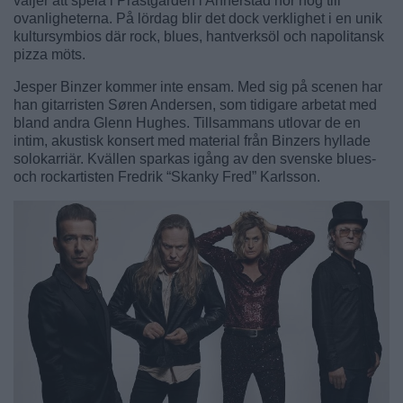
väljer att spela i Prästgården i Annerstad hör nog till
ovanligheterna. På lördag blir det dock verklighet i en unik
kultursymbios där rock, blues, hantverksöl och napolitansk
pizza möts.
Jesper Binzer kommer inte ensam. Med sig på scenen har
han gitarristen Søren Andersen, som tidigare arbetat med
bland andra Glenn Hughes. Tillsammans utlovar de en
intim, akustisk konsert med material från Binzers hyllade
solokarriär. Kvällen sparkas igång av den svenske blues-
och rockartisten Fredrik “Skanky Fred” Karlsson.