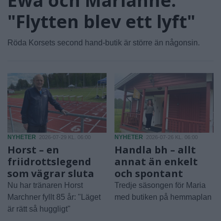
Ewa och Marianne:
"Flytten blev ett lyft"
Röda Korsets second hand-butik är större än någonsin.
NYHETER
NYHETER
2026-07-29 KL. 06:00
2026-07-26 KL. 06:00
Horst – en
Handla bh – allt
friidrottslegend
annat än enkelt
som vägrar sluta
och spontant
Nu har tränaren Horst
Tredje säsongen för Maria
Marchner fyllt 85 år: "Läget
med butiken på hemmaplan
är rätt så huggligt"