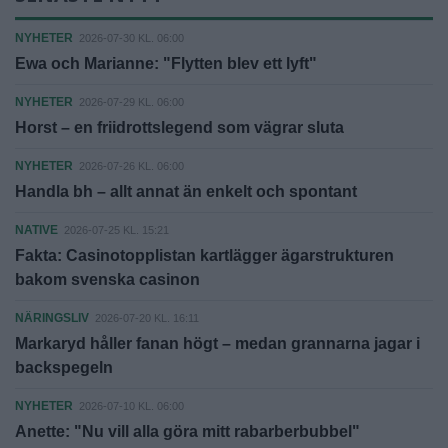
NYHETER
2026-07-30 KL. 06:00
Ewa och Marianne: "Flytten blev ett lyft"
NYHETER
2026-07-29 KL. 06:00
Horst – en friidrottslegend som vägrar sluta
NYHETER
2026-07-26 KL. 06:00
Handla bh – allt annat än enkelt och spontant
NATIVE
2026-07-25 KL. 15:21
Fakta: Casinotopplistan kartlägger ägarstrukturen
bakom svenska casinon
NÄRINGSLIV
2026-07-20 KL. 16:11
Markaryd håller fanan högt – medan grannarna jagar i
backspegeln
NYHETER
2026-07-10 KL. 06:00
Anette: "Nu vill alla göra mitt rabarberbubbel"