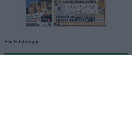
Fler E-tidningar
Ljungby NU och Älmhult NU ges ut av Made in Båstad AB
Besöksadress: Kungsgatan 40, 341 31 Ljungby
Postadress: Kalkvägen 6, 26936 Båstad
Växel: 0431-792 00
Ansvarig utgivare Joakim S Ormsmarck
Kontakta oss:
lnu@ljungbynu.se
eller
anu@ljungbynu.se
•
Kontakta oss
•
Lokalsupporter