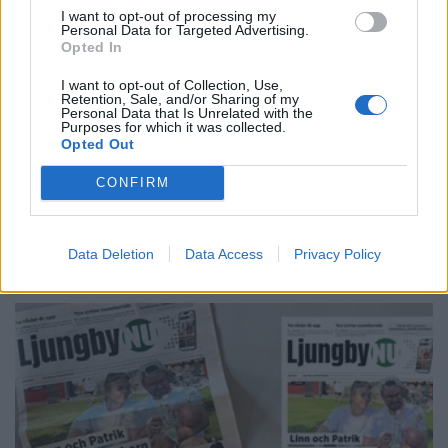
I want to opt-out of processing my
Personal Data for Targeted Advertising.
Opted In
I want to opt-out of Collection, Use,
Retention, Sale, and/or Sharing of my
Personal Data that Is Unrelated with the
Purposes for which it was collected.
Opted Out
NYHETER
2026-07-06 KL. 17:44
Fyra anställda och över åttio frivilliga –
CONFIRM
Slussen i Lagan växer
Second hand-varuhuset Slussen i Lagan är så mycket mer än "bara" en
butik.
Data Deletion
Data Access
Privacy Policy