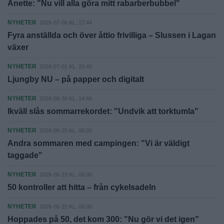
Anette: "Nu vill alla göra mitt rabarberbubbel"
NYHETER
2026-07-06 KL. 17:44
Fyra anställda och över åttio frivilliga – Slussen i Lagan
växer
NYHETER
2026-07-01 KL. 20:40
Ljungby NU – på papper och digitalt
NYHETER
2026-06-30 KL. 14:46
Ikväll slås sommarrekordet: "Undvik att torktumla"
NYHETER
2026-06-25 KL. 06:00
Andra sommaren med campingen: "Vi är väldigt
taggade"
NYHETER
2026-06-23 KL. 06:00
50 kontroller att hitta – från cykelsadeln
NYHETER
2026-06-22 KL. 06:00
Hoppades på 50, det kom 300: "Nu gör vi det igen"