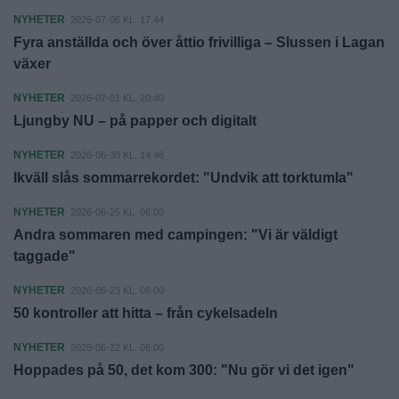
NYHETER
2026-07-06 KL. 17:44
Fyra anställda och över åttio frivilliga – Slussen i Lagan
växer
NYHETER
2026-07-01 KL. 20:40
Ljungby NU – på papper och digitalt
NYHETER
2026-06-30 KL. 14:46
Ikväll slås sommarrekordet: "Undvik att torktumla"
NYHETER
2026-06-25 KL. 06:00
Andra sommaren med campingen: "Vi är väldigt
taggade"
NYHETER
2026-06-23 KL. 06:00
50 kontroller att hitta – från cykelsadeln
NYHETER
2026-06-22 KL. 06:00
Hoppades på 50, det kom 300: "Nu gör vi det igen"