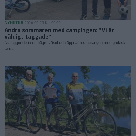
NYHETER
2026-06-25 KL. 06:00
Andra sommaren med campingen: "Vi är
väldigt taggade"
Nu lägger de in en högre växel och öppnar restaurangen med grekiskt
tema.