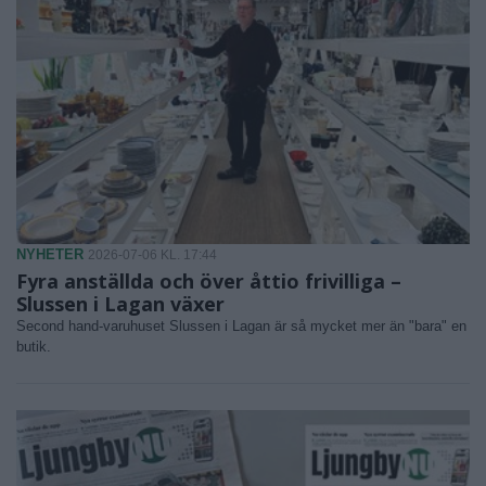
NYHETER
2026-07-06 KL. 17:44
Fyra anställda och över åttio frivilliga –
Slussen i Lagan växer
Second hand-varuhuset Slussen i Lagan är så mycket mer än "bara" en
butik.