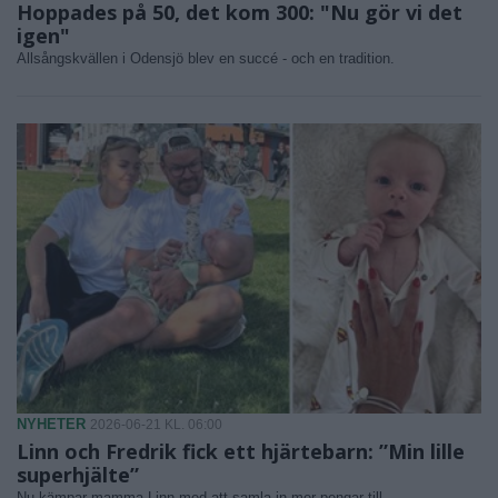
Hoppades på 50, det kom 300: "Nu gör vi det
igen"
Allsångskvällen i Odensjö blev en succé - och en tradition.
NYHETER
2026-06-21 KL. 06:00
Linn och Fredrik fick ett hjärtebarn: ”Min lille
superhjälte”
Nu kämpar mamma Linn med att samla in mer pengar till