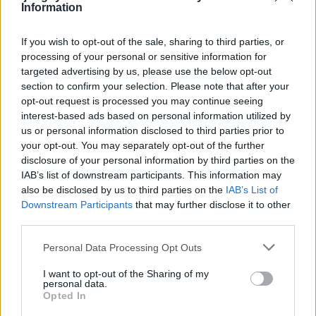
Information
NYHETER
2026-07-30 KL. 06:00
If you wish to opt-out of the sale, sharing to third parties, or
Ewa och Marianne:
processing of your personal or sensitive information for
targeted advertising by us, please use the below opt-out
"Flytten blev ett lyft"
section to confirm your selection. Please note that after your
opt-out request is processed you may continue seeing
Röda Korsets second hand-butik är större än någonsin.
interest-based ads based on personal information utilized by
us or personal information disclosed to third parties prior to
your opt-out. You may separately opt-out of the further
disclosure of your personal information by third parties on the
IAB’s list of downstream participants. This information may
also be disclosed by us to third parties on the
IAB’s List of
Downstream Participants
that may further disclose it to other
third parties.
Personal Data Processing Opt Outs
NYHETER
NYHETER
2026-07-29 KL. 06:00
2026-07-26 KL. 06:00
Horst – en
Handla bh – allt
I want to opt-out of the Sharing of my
friidrottslegend
annat än enkelt
personal data.
Opted In
som vägrar sluta
och spontant