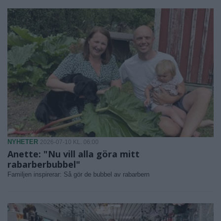
NYHETER
2026-07-10 KL. 06:00
Anette: "Nu vill alla göra mitt
rabarberbubbel"
Familjen inspirerar: Så gör de bubbel av rabarbern