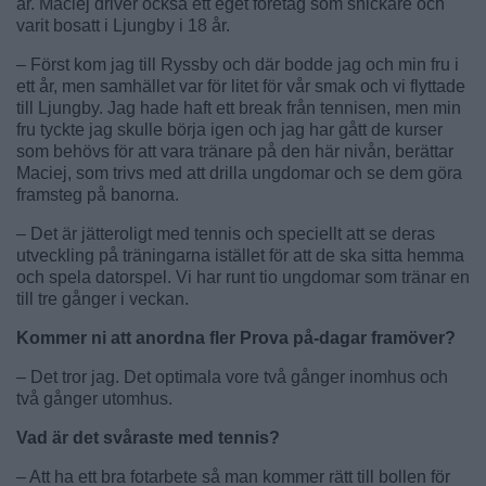
år. Maciej driver också ett eget företag som snickare och
varit bosatt i Ljungby i 18 år.
– Först kom jag till Ryssby och där bodde jag och min fru i
ett år, men samhället var för litet för vår smak och vi flyttade
till Ljungby. Jag hade haft ett break från tennisen, men min
fru tyckte jag skulle börja igen och jag har gått de kurser
som behövs för att vara tränare på den här nivån, berättar
Maciej, som trivs med att drilla ungdomar och se dem göra
framsteg på banorna.
– Det är jätteroligt med tennis och speciellt att se deras
utveckling på träningarna istället för att de ska sitta hemma
och spela datorspel. Vi har runt tio ungdomar som tränar en
till tre gånger i veckan.
Kommer ni att anordna fler Prova på-dagar framöver?
– Det tror jag. Det optimala vore två gånger inomhus och
två gånger utomhus.
Vad är det svåraste med tennis?
– Att ha ett bra fotarbete så man kommer rätt till bollen för