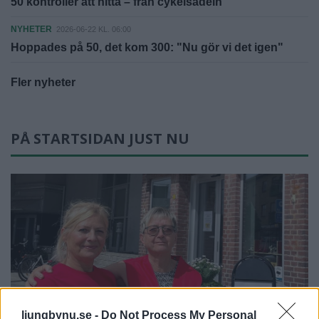
50 kontroller att hitta – från cykelsadeln
NYHETER
2026-06-22 KL. 06:00
Hoppades på 50, det kom 300: "Nu gör vi det igen"
Fler nyheter
PÅ STARTSIDAN JUST NU
ljungbynu.se -
Do Not Process My Personal