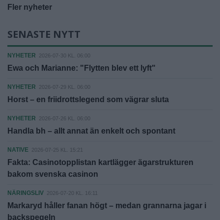
Fler nyheter
SENASTE NYTT
NYHETER
2026-07-30 KL. 06:00
Ewa och Marianne: "Flytten blev ett lyft"
NYHETER
2026-07-29 KL. 06:00
Horst – en friidrottslegend som vägrar sluta
NYHETER
2026-07-26 KL. 06:00
Handla bh – allt annat än enkelt och spontant
NATIVE
2026-07-25 KL. 15:21
Fakta: Casinotopplistan kartlägger ägarstrukturen
bakom svenska casinon
NÄRINGSLIV
2026-07-20 KL. 16:11
Markaryd håller fanan högt – medan grannarna jagar i
backspegeln