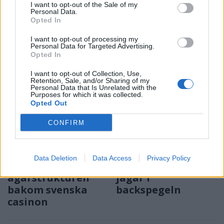
Nu har tränaren Horst
Tredje säsongen för Maria
I want to opt-out of the Sale of my
Personal Data.
Marchner fyllt 85 år: "Läget
med butiken på hemmaplan
Opted In
är rätt så huggligt"
I want to opt-out of processing my
Personal Data for Targeted Advertising.
Opted In
I want to opt-out of Collection, Use,
Retention, Sale, and/or Sharing of my
Personal Data that Is Unrelated with the
Purposes for which it was collected.
Opted Out
CONFIRM
NATIVE
NÄRINGSLIV
2026-07-25 KL. 15:21
2026-07-20 KL. 16:11
Fakta:
Markaryd håller
Casinotopplistan
fanan högt –
Data Deletion
Data Access
Privacy Policy
kartlägger
medan grannarna
ägarstrukturen
jagar i
bakom svenska
backspegeln
casinon