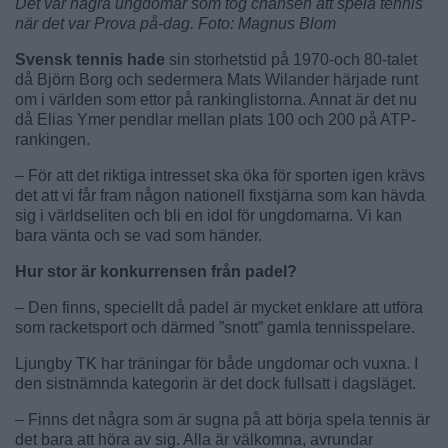
Det var några ungdomar som tog chansen att spela tennis
när det var Prova på-dag. Foto: Magnus Blom
Svensk tennis hade
sin storhetstid på 1970-och 80-talet
då Björn Borg och sedermera Mats Wilander härjade runt
om i världen som ettor på rankinglistorna. Annat är det nu
då Elias Ymer pendlar mellan plats 100 och 200 på ATP-
rankingen.
– För att det riktiga intresset ska öka för sporten igen krävs
det att vi får fram någon nationell fixstjärna som kan hävda
sig i världseliten och bli en idol för ungdomarna. Vi kan
bara vänta och se vad som händer.
Hur stor är konkurrensen från padel?
– Den finns, speciellt då padel är mycket enklare att utföra
som racketsport och därmed ”snott” gamla tennisspelare.
Ljungby TK har träningar för både ungdomar och vuxna. I
den sistnämnda kategorin är det dock fullsatt i dagsläget.
– Finns det några som är sugna på att börja spela tennis är
det bara att höra av sig. Alla är välkomna, avrundar