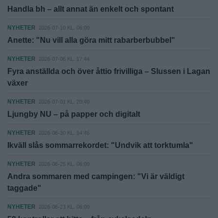
Handla bh – allt annat än enkelt och spontant
NYHETER
2026-07-10 KL. 06:00
Anette: "Nu vill alla göra mitt rabarberbubbel"
NYHETER
2026-07-06 KL. 17:44
Fyra anställda och över åttio frivilliga – Slussen i Lagan
växer
NYHETER
2026-07-01 KL. 20:40
Ljungby NU – på papper och digitalt
NYHETER
2026-06-30 KL. 14:46
Ikväll slås sommarrekordet: "Undvik att torktumla"
NYHETER
2026-06-25 KL. 06:00
Andra sommaren med campingen: "Vi är väldigt
taggade"
NYHETER
2026-06-23 KL. 06:00