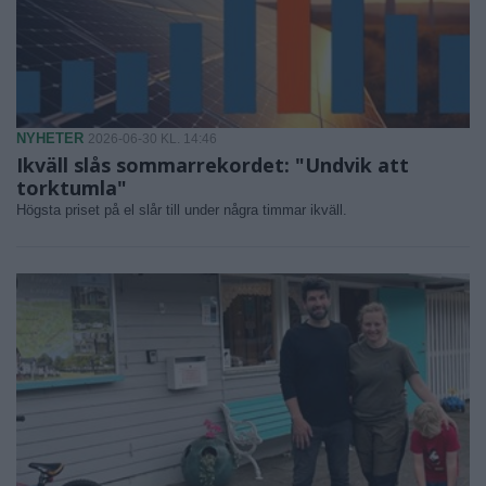
NYHETER
2026-06-30 KL. 14:46
Ikväll slås sommarrekordet: "Undvik att
torktumla"
Högsta priset på el slår till under några timmar ikväll.