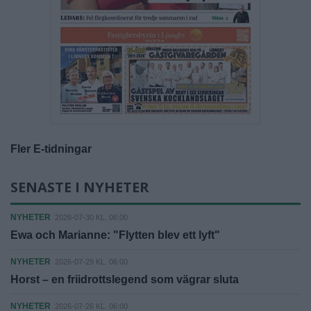
Fler E-tidningar
SENASTE I NYHETER
NYHETER
2026-07-30 KL. 06:00
Ewa och Marianne: "Flytten blev ett lyft"
NYHETER
2026-07-29 KL. 06:00
Horst – en friidrottslegend som vägrar sluta
NYHETER
2026-07-26 KL. 06:00