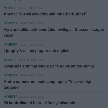
NYHETER
2026-07-10 KL. 06:00
Anette: "Nu vill alla göra mitt rabarberbubbel"
NYHETER
2026-07-06 KL. 17:44
Fyra anställda och över åttio frivilliga – Slussen i Lagan
växer
NYHETER
2026-07-01 KL. 20:40
Ljungby NU – på papper och digitalt
NYHETER
2026-06-30 KL. 14:46
Ikväll slås sommarrekordet: "Undvik att torktumla"
NYHETER
2026-06-25 KL. 06:00
Andra sommaren med campingen: "Vi är väldigt
taggade"
NYHETER
2026-06-23 KL. 06:00
50 kontroller att hitta – från cykelsadeln