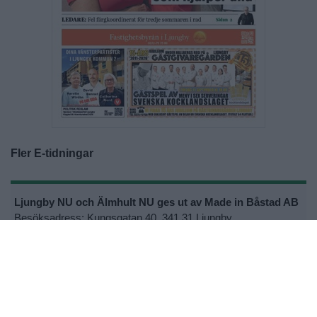
Fler E-tidningar
Ljungby NU och Älmhult NU ges ut av Made in Båstad AB
Besöksadress: Kungsgatan 40, 341 31 Ljungby
Postadress: Kalkvägen 6, 26936 Båstad
Växel: 0431-792 00
Ansvarig utgivare Joakim S Ormsmarck
Kontakta oss:
lnu@ljungbynu.se
eller
anu@ljungbynu.se