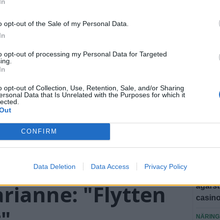
In
SEN
o opt-out of the Sale of my Personal Data.
NYHET
In
Ewa oc
to opt-out of processing my Personal Data for Targeted
lyft"
ing.
In
NYHET
Horst 
o opt-out of Collection, Use, Retention, Sale, and/or Sharing
ersonal Data that Is Unrelated with the Purposes for which it
sluta
lected.
Out
NYHET
Handla
CONFIRM
spont
NATIVE
Data Deletion
Data Access
Privacy Policy
Fakta:
rianne: "Flytten
ägars
casin
t"
NÄRING