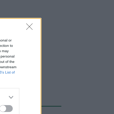
sonal or
ection to
ou may
 personal
out of the
 downstream
B’s List of