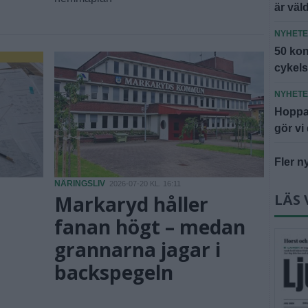
är väl
NYHET
50 kont
cykel
NYHET
Hoppa
gör vi
Fler n
NÄRINGSLIV
2026-07-20 KL. 16:11
LÄS 
Markaryd håller
fanan högt – medan
grannarna jagar i
backspegeln