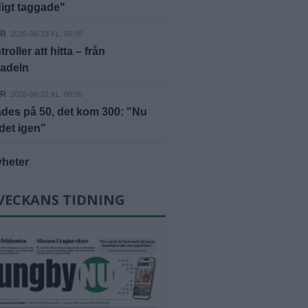
digt taggade"
ER
2026-06-23 KL. 06:00
roller att hitta – från
sadeln
ER
2026-06-22 KL. 06:00
des på 50, det kom 300: "Nu
 det igen"
yheter
VECKANS TIDNING