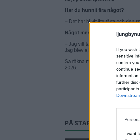
Har du hunnit fira något?
– Det har blivit lite tårta och den 
Något mer att tillägga?
ljungbynu
– Jag vill tacka alla som hört av si
If you wish 
Jag blev alldeles varm inombords
sensitive in
Så räkna med att 39-årige Fredrik
confirm you
2026.
continue se
information 
further disc
participants
Downstream 
Persona
PÅ STARTSIDAN JUST N
I want t