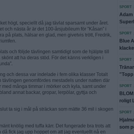
SPORT
Adam f
Super
t högt, speciellt då jag tävlat sparsamt under året.
 och nästa år är det 100-årsjubileum för ”Kåsan” i
SPORT
 på plats, hälsar en glad, men givetvis trött, Fredrik,
Blue 
triumfen.
klack
ts och följde tävlingen samtidigt som de hjälpte till
könt att ha deras stöd. För det känns verkligen i
SPORT
lunda”.
Tränar
"Topp t
ling och dessa var indelade i fem olika klasser Totalt
h tävlingen genomfördes mestadels under natten där
SPORT
gar med många timmar i mörker och kyla, samt under
land annat backar, gropar, lerpölar, gyttja och
BLOM: 
roligt 
 slut ta sig i mål på sträckan som mätte 36 mil i skogen
SPORT
Hjalma
lmänt knölig med tuffa kärr. Det fungerade bra trots att
som po
ch då fick jag upp hoppet om att jag eventuellt nå en