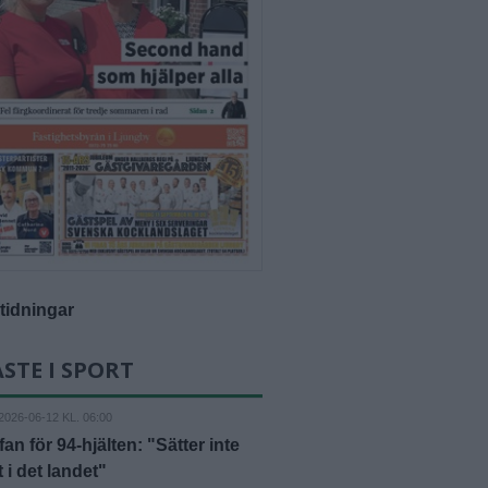
-tidningar
STE I SPORT
2026-06-12 KL. 06:00
fan för 94-hjälten: "Sätter inte
 i det landet"