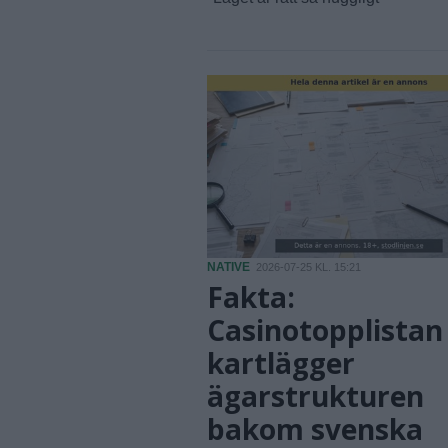
NATIVE
2026-07-25 KL. 15:21
Fakta:
Casinotopplistan
kartlägger
ägarstrukturen
bakom svenska