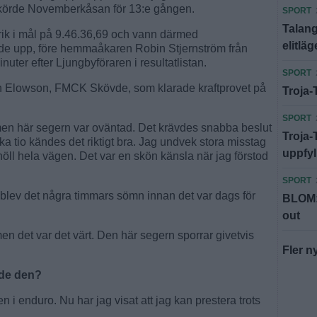
m körde Novemberkåsan för 13:e gången.
SPORT
Talan
ik i mål på 9.46.36,69 och vann därmed
elitläg
llde upp, före hemmaåkaren Robin Stjernström från
uter efter Ljungbyföraren i resultatlistan.
SPORT
bin Elowson, FMCK Skövde, som klarade kraftprovet på
Troja-
SPORT
men här segern var oväntad. Det krävdes snabba beslut
Troja-
ka tio kändes det riktigt bra. Jag undvek stora misstag
uppfyl
öll hela vägen. Det var en skön känsla när jag förstod
SPORT
blev det några timmars sömn innan det var dags för
BLOM: 
out
men det var det värt. Den här segern sporrar givetvis
Fler n
de den?
n i enduro. Nu har jag visat att jag kan prestera trots