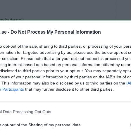
smakade gott.
.se -
Do Not Process My Personal Information
g på ett eller annat sätt och gratulerat mig efter segern.
to opt-out of the sale, sharing to third parties, or processing of your per
.
formation for targeted advertising by us, please use the below opt-out s
 Brandt från Lagan är redo för nya framgångar under
r selection. Please note that after your opt-out request is processed y
eing interest-based ads based on personal information utilized by us or
disclosed to third parties prior to your opt-out. You may separately opt-
losure of your personal information by third parties on the IAB’s list of
. This information may also be disclosed by us to third parties on the
IA
Participants
that may further disclose it to other third parties.
l Data Processing Opt Outs
U
o opt-out of the Sharing of my personal data.