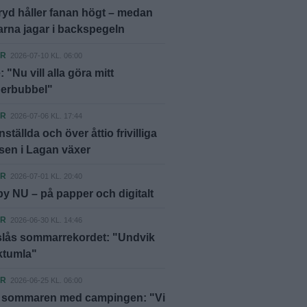
yd håller fanan högt – medan
rna jagar i backspegeln
ER
2026-07-10 KL. 06:00
 "Nu vill alla göra mitt
berbubbel"
ER
2026-07-06 KL. 17:44
ställda och över åttio frivilliga
sen i Lagan växer
ER
2026-07-01 KL. 20:40
y NU – på papper och digitalt
ER
2026-06-30 KL. 14:46
 slås sommarrekordet: "Undvik
rktumla"
ER
2026-06-25 KL. 06:00
 sommaren med campingen: "Vi