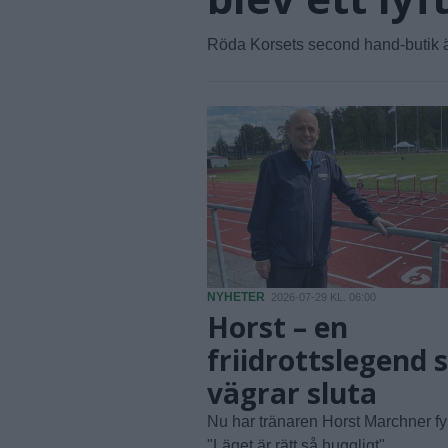
Röda Korsets second hand-butik ä
NYHETER
2026-07-29 KL. 06:00
Horst – en
friidrottslegend
vägrar sluta
Nu har tränaren Horst Marchner fyll
"Läget är rätt så huggligt"