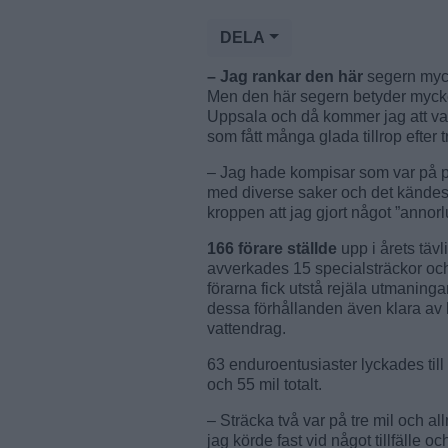
DELA
– Jag rankar den här
segern mycke
Men den här segern betyder mycket
Uppsala och då kommer jag att vara
som fått många glada tillrop efter 
– Jag hade kompisar som var på pla
med diverse saker och det kändes s
kroppen att jag gjort något ”annor
166 förare ställde
upp i årets täv
avverkades 15 specialsträckor oc
förarna fick utstå rejäla utmanin
dessa förhållanden även klara av b
vattendrag.
63 enduroentusiaster lyckades till
och 55 mil totalt.
– Sträcka två var på tre mil och al
jag körde fast vid något tillfälle o