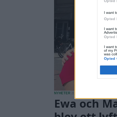
Opted 
I want t
Opted 
I want 
Advertis
Opted 
I want t
of my P
was col
Opted 
NYHETER
2026-07-30 KL. 06:00
Ewa och Ma
blev ett lyf