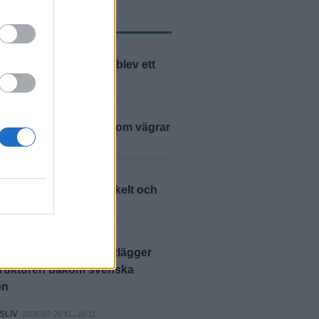
ASTE NYTT
ER
2026-07-30 KL. 06:00
h Marianne: "Flytten blev ett
ER
2026-07-29 KL. 06:00
– en friidrottslegend som vägrar
ER
2026-07-26 KL. 06:00
 bh – allt annat än enkelt och
ant
2026-07-25 KL. 15:21
 Casinotopplistan kartlägger
trukturen bakom svenska
on
SLIV
2026-07-20 KL. 16:11