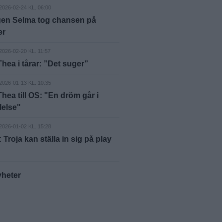
2026-02-24 KL. 06:00
gen Selma tog chansen på
er
2026-02-20 KL. 11:57
Thea i tårar: ”Det suger”
2026-01-13 KL. 10:35
Thea till OS: "En dröm går i
lelse"
2026-01-02 KL. 15:28
Troja kan ställa in sig på play
yheter