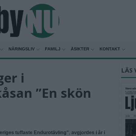
NÄRINGSLIV
FAMILJ
ÅSIKTER
KONTAKT
LÄS 
er i
åsan ”En skön
ges tuffaste Endurotävling", avgjordes i år i