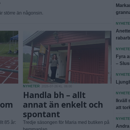
Markar
granna
r större än någonsin.
NYHET
Anette:
rabar
NYHET
Fyra an
– Slus
NYHET
Ljungb
NYHETER
2026-07-26 KL. 06:00
Handla bh – allt
NYHET
Ikväll
 som
annat än enkelt och
att to
spontant
NYHET
t 85 år:
Tredje säsongen för Maria med butiken på
Andra
hemmaplan