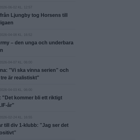
2026-06-02 KL. 12:57
rån Ljungby tog Horsens till
ligaen
2026-04-08 KL. 16:52
Army – den unga och underbara
en
2026-04-07 KL. 06:00
na: ”Vi ska vinna serien” och
re är realistiskt"
2026-04-03 KL. 06:00
"Det kommer bli ett riktigt
LIF-år"
2026-02-24 KL. 16:55
r till div 1-klubb: ”Jag ser det
sitivt”