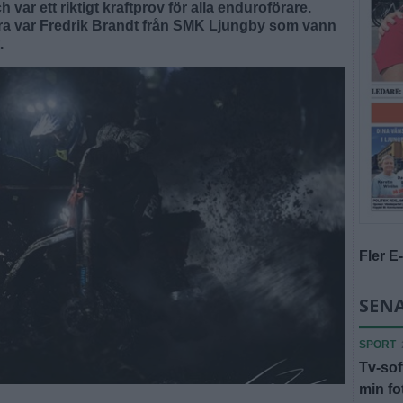
ar ett riktigt kraftprov för alla enduroförare.
ra var Fredrik Brandt från SMK Ljungby som vann
.
Fler E
SENA
SPORT
Tv-sof
min fot