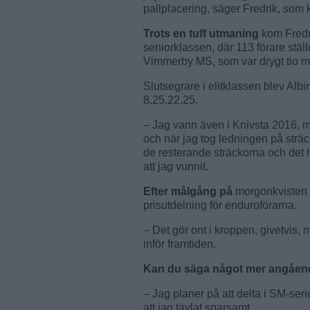
pallplacering, säger Fredrik, so
Trots en tuff utmaning
kom Fredr
seniorklassen, där 113 förare stä
Vimmerby MS, som var drygt tio min
Slutsegrare i elitklassen blev Al
8.25.22,25.
– Jag vann även i Knivsta 2016, 
och när jag tog ledningen på sträc
de resterande sträckorna och det h
att jag vunnit.
Efter målgång på
morgonkvisten 
prisutdelning för enduroförarna.
– Det gör ont i kroppen, givetvis, 
inför framtiden.
Kan du säga något mer angåen
– Jag planer på att delta i SM-serie
att jag tävlat sparsamt.