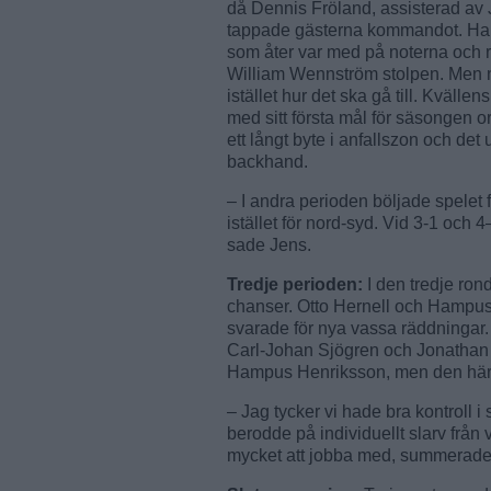
då Dennis Fröland, assisterad av
tappade gästerna kommandot. Hamp
som åter var med på noterna och rä
William Wennström stolpen. Men nä
istället hur det ska gå till. Kväll
med sitt första mål för säsongen o
ett långt byte i anfallszon och d
backhand.
– I andra perioden böljade spelet 
istället för nord-syd. Vid 3-1 och 4
sade Jens.
Tredje perioden:
I den tredje ro
chanser. Otto Hernell och Hampus
svarade för nya vassa räddningar.
Carl-Johan Sjögren och Jonathan 
Hampus Henriksson, men den här 
– Jag tycker vi hade bra kontroll 
berodde på individuellt slarv från 
mycket att jobba med, summerade