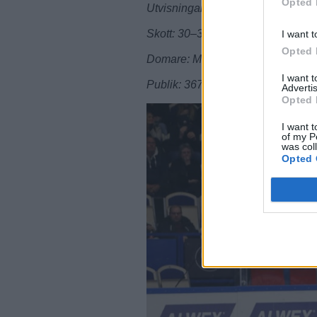
Opted 
Utvisningar: A 3x2, T 3x2.
Skott: 30–35 (7–16, 13–12, 7–10)
I want t
Opted 
Domare: Marcus Hejdesten.
I want 
Publik: 3676.
Advertis
Opted 
I want t
of my P
was col
Opted 