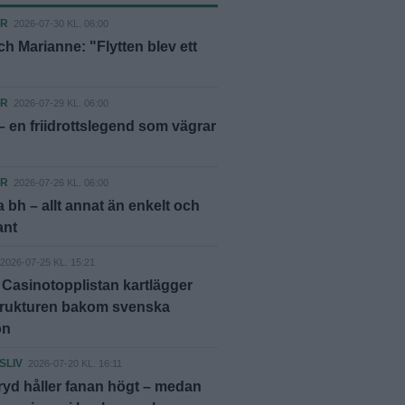
ER
2026-07-30 KL. 06:00
h Marianne: "Flytten blev ett
ER
2026-07-29 KL. 06:00
– en friidrottslegend som vägrar
ER
2026-07-26 KL. 06:00
 bh – allt annat än enkelt och
ant
2026-07-25 KL. 15:21
 Casinotopplistan kartlägger
trukturen bakom svenska
on
SLIV
2026-07-20 KL. 16:11
yd håller fanan högt – medan