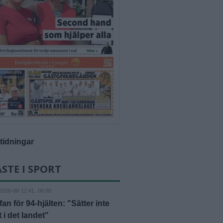
-tidningar
STE I SPORT
2026-06-12 KL. 06:00
fan för 94-hjälten: "Sätter inte
 i det landet"