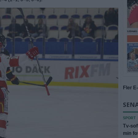
Fler E
SENA
SPORT
Tv-sof
min fot