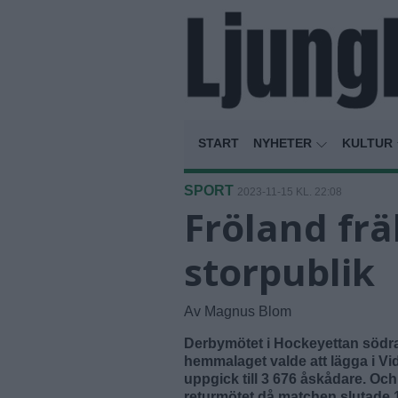
START
NYHETER
KULTUR
SPORT
2023-11-15 KL. 22:08
Fröland frä
storpublik
Av Magnus Blom
Derbymötet i Hockeyettan södra
hemmalaget valde att lägga i Vid
uppgick till 3 676 åskådare. Och
returmötet då matchen slutade 1