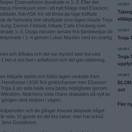
 Jesper Emanuelsson dundrade in 1–2. Efter det
SPORT
us Henriksson kom i ett nytt friläge med Eliasson,
Talan
ddade. När ASK fck sitt första pp-läge träffade
elitläg
r de helsvarta inte utnyttjade sina lägen visade Troja
ens kung, Dennis Fröland, hittade Calle Ehrnberg som
SPORT
rdnade 1–3. Dryga minuten senare fick fjärdekedjan till
et utmynnade i 1–4 genom Lukas Macklin med en snärtig
Troja-
SPORT
fram och tillbaka och det var mycket spel öst-väst
Troja-
–1 bet vi oss fast i anfallszon och det gav utdelning,
uppfyl
SPORT
nden böljade spelet och båda lagen vaskade fram
 Henriksson i ASK fick gratischanser men Eliasson
BLOM: 
 Troja å sin sida hade sina bästa möjligheter genom
out
Wikström. Matchens sista chans skapades på nytt av
gången stod stolpen i vägen.
Fler n
i slutperioden och de gånger Alvesta skapade något
vår sida. Vi gjorde en del bra saker, men har också
 Jens Gustafsson.