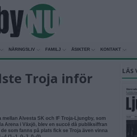
NÄRINGSLIV
FAMILJ
ÅSIKTER
KONTAKT
LÄS 
lste Troja inför
 mellan Alvesta SK och IF Troja-Ljungby, som
a Arena i Växjö, blev en succé då publiksiffran
 de som fanns på plats fick se Troja även vinna
–4 (1–1, 0–3, 0–0).