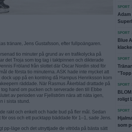
SPORT
Adam f
Super
SPORT
Blue 
jas tränare, Jens Gustafsson, efter fullpoängaren.
klack
rsenad tio minuter på grund av en trafikolycka på
SPORT
r det Troja som tog tag i taktpinnen och dikterade
nnis Fröland från slottet där Oscar Nordin stod för
Tränar
 mål de första tio minuterna. ASK hade inte mycket att
"Topp t
k dock upp på en kontring då Hampus Henriksson kom
jakeepern räddade. När Rasmus Åkerblad drattade på
SPORT
n tog hand om pucken och serverade den till Ebbe
BLOM: 
lutet av perioden var Fjellström nära att näta igen,
roligt 
 i sista stund.
SPORT
elade rakt och enkelt och hade bud på fler mål. Sedan
rt för oss och ett pucktapp bäddade för 1–1, sade Jens.
Hjalma
som po
digt pp-läge och det utnyttjade de vitröda på bästa sätt