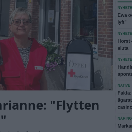
NYHET
Ewa oc
lyft"
NYHET
Horst 
sluta
NYHET
Handla
spont
NATIVE
Fakta:
rianne: "Flytten
ägars
casin
t"
NÄRING
Markar