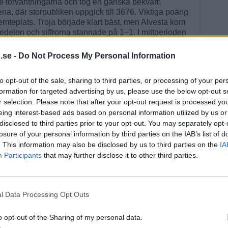
e förväntningarna och tog en ganska bekväm
na, där storpubliken uppgick till 3676. Viktiga poäng
femteplats. Troja började klart bäst, men Alvesta kom
djedelen och siffrorna stannade på 1–1. I mittperioden
 tre raka mål fram till 1–4. Den sista akten bjöd på
1–4 således och tre vattentäta poäng hem till Ljungby.
.se -
Do Not Process My Personal Information
 rinken med två mål och ett assist på kontot. Kul även
tt spräcka målnollan. Nu kanske det lossnar på allvar
to opt-out of the sale, sharing to third parties, or processing of your per
 med Macklin, Käkelä och Sjögren visade också fina
formation for targeted advertising by us, please use the below opt-out s
 en del att stå i längst bak, men gjorde det bra.
r selection. Please note that after your opt-out request is processed y
oerhört viktig match i kampen om en plats i allettan.
eing interest-based ads based on personal information utilized by us or
disclosed to third parties prior to your opt-out. You may separately opt-
losure of your personal information by third parties on the IAB’s list of
. This information may also be disclosed by us to third parties on the
IA
Participants
that may further disclose it to other third parties.
(Oscar Nordin), 1–1 (14.37) Ebbe Fjellström (Victor
l Data Processing Opt Outs
land (Jesper Emanuelsson) spel fem mot fyra, 1-3
öland), 1–4 (36.54) Lukas Macklin (Carl-Johan
o opt-out of the Sharing of my personal data.