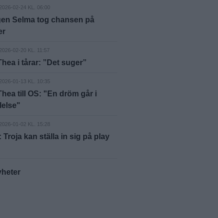
2026-02-24 KL. 06:00
gen Selma tog chansen på
er
2026-02-20 KL. 11:57
Thea i tårar: ”Det suger”
2026-01-13 KL. 10:35
Thea till OS: "En dröm går i
lelse"
2026-01-02 KL. 15:28
Troja kan ställa in sig på play
yheter