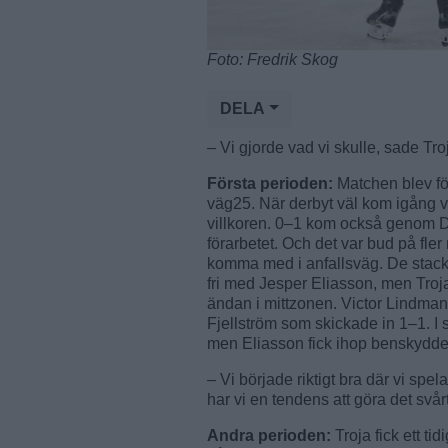
Foto: Fredrik Skog
DELA
– Vi gjorde vad vi skulle, sade Tro
Första perioden:
Matchen blev fö
väg25. När derbyt väl kom igång va
villkoren. 0–1 kom också genom De
förarbetet. Och det var bud på fler
komma med i anfallsväg. De stac
fri med Jesper Eliasson, men Tro
ändan i mittzonen. Victor Lindma
Fjellström som skickade in 1–1. I s
men Eliasson fick ihop benskydden
– Vi började riktigt bra där vi sp
har vi en tendens att göra det svå
Andra perioden:
Troja fick ett ti