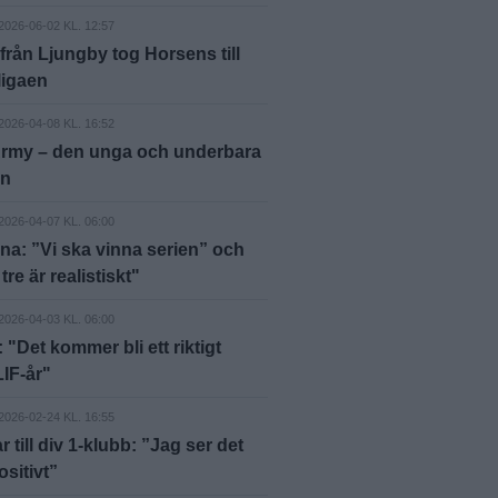
2026-06-02 KL. 12:57
rån Ljungby tog Horsens till
ligaen
2026-04-08 KL. 16:52
Army – den unga och underbara
en
2026-04-07 KL. 06:00
na: ”Vi ska vinna serien” och
re är realistiskt"
2026-04-03 KL. 06:00
"Det kommer bli ett riktigt
LIF-år"
2026-02-24 KL. 16:55
r till div 1-klubb: ”Jag ser det
sitivt”