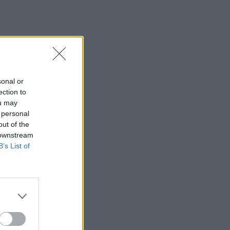
sonal or
ection to
ou may
 personal
out of the
 downstream
B’s List of