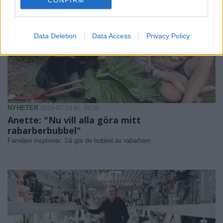
CONFIRM
Data Deletion
Data Access
Privacy Policy
NYHETER
2026-07-10 KL. 06:00
Anette: "Nu vill alla göra mitt
rabarberbubbel"
Familjen inspirerar: Så gör de bubbel av rabarbern