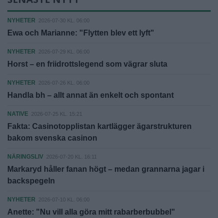
NYHETER
2026-07-30 KL. 06:00
Ewa och Marianne: "Flytten blev ett lyft"
NYHETER
2026-07-29 KL. 06:00
Horst – en friidrottslegend som vägrar sluta
NYHETER
2026-07-26 KL. 06:00
Handla bh – allt annat än enkelt och spontant
NATIVE
2026-07-25 KL. 15:21
Fakta: Casinotopplistan kartlägger ägarstrukturen
bakom svenska casinon
NÄRINGSLIV
2026-07-20 KL. 16:11
Markaryd håller fanan högt – medan grannarna jagar i
backspegeln
NYHETER
2026-07-10 KL. 06:00
Anette: "Nu vill alla göra mitt rabarberbubbel"