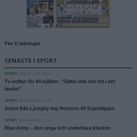
Fler E-tidningar
SENASTE I SPORT
SPORT
2026-06-12 KL. 06:00
Tv-soffan för 94-hjälten: "Sätter inte min fot i det
landet"
SPORT
2026-06-02 KL. 12:57
Adam från Ljungby tog Horsens till Superligaen
SPORT
2026-04-08 KL. 16:52
Blue Army – den unga och underbara klacken