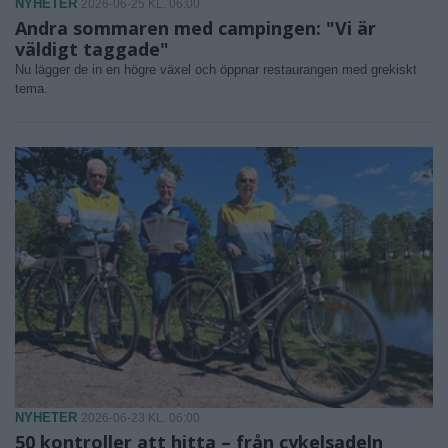
NYHETER
2026-06-25 KL. 06:00
Andra sommaren med campingen: "Vi är
väldigt taggade"
Nu lägger de in en högre växel och öppnar restaurangen med grekiskt
tema.
NYHETER
2026-06-23 KL. 06:00
50 kontroller att hitta – från cykelsadeln