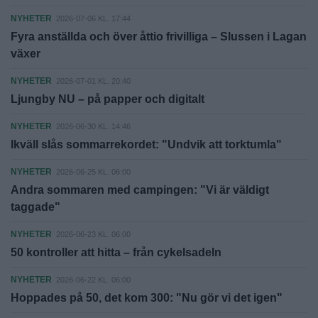
NYHETER
2026-07-06 KL. 17:44
Fyra anställda och över åttio frivilliga – Slussen i Lagan
växer
NYHETER
2026-07-01 KL. 20:40
Ljungby NU – på papper och digitalt
NYHETER
2026-06-30 KL. 14:46
Ikväll slås sommarrekordet: "Undvik att torktumla"
NYHETER
2026-06-25 KL. 06:00
Andra sommaren med campingen: "Vi är väldigt
taggade"
NYHETER
2026-06-23 KL. 06:00
50 kontroller att hitta – från cykelsadeln
NYHETER
2026-06-22 KL. 06:00
Hoppades på 50, det kom 300: "Nu gör vi det igen"