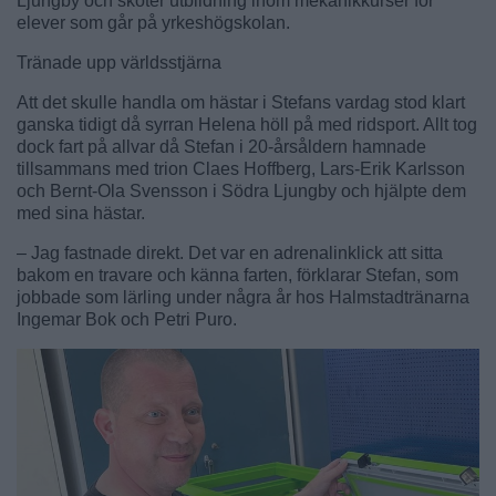
Ljungby och sköter utbildning inom mekanikkurser för
elever som går på yrkeshögskolan.
Tränade upp världsstjärna
Att det skulle handla om hästar i Stefans vardag stod klart
ganska tidigt då syrran Helena höll på med ridsport. Allt tog
dock fart på allvar då Stefan i 20-årsåldern hamnade
tillsammans med trion Claes Hoffberg, Lars-Erik Karlsson
och Bernt-Ola Svensson i Södra Ljungby och hjälpte dem
med sina hästar.
– Jag fastnade direkt. Det var en adrenalinklick att sitta
bakom en travare och känna farten, förklarar Stefan, som
jobbade som lärling under några år hos Halmstadtränarna
Ingemar Bok och Petri Puro.