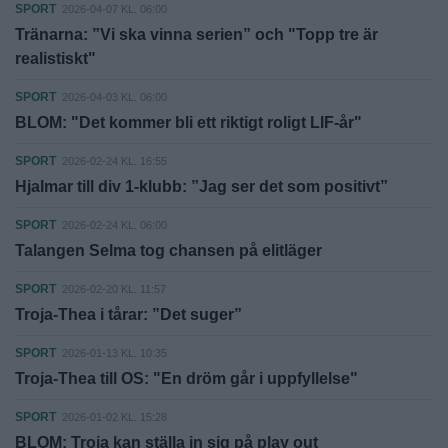
SPORT
2026-04-07 KL. 06:00
Tränarna: ”Vi ska vinna serien” och "Topp tre är
realistiskt"
SPORT
2026-04-03 KL. 06:00
BLOM: "Det kommer bli ett riktigt roligt LIF-år"
SPORT
2026-02-24 KL. 16:55
Hjalmar till div 1-klubb: ”Jag ser det som positivt”
SPORT
2026-02-24 KL. 06:00
Talangen Selma tog chansen på elitläger
SPORT
2026-02-20 KL. 11:57
Troja-Thea i tårar: ”Det suger”
SPORT
2026-01-13 KL. 10:35
Troja-Thea till OS: "En dröm går i uppfyllelse"
SPORT
2026-01-02 KL. 15:28
BLOM: Troja kan ställa in sig på play out