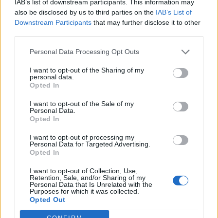
IAB’s list of downstream participants. This information may
also be disclosed by us to third parties on the
IAB’s List of
Downstream Participants
that may further disclose it to other
third parties.
Personal Data Processing Opt Outs
I want to opt-out of the Sharing of my
personal data.
Opted In
NATIVE
NÄRINGSLIV
2026-07-25 KL. 15:21
2026-07-20 KL. 16:11
Fakta:
Markaryd håller
I want to opt-out of the Sale of my
Personal Data.
Casinotopplistan
fanan högt –
Opted In
kartlägger
medan grannarna
ägarstrukturen
jagar i
I want to opt-out of processing my
Personal Data for Targeted Advertising.
bakom svenska
backspegeln
Opted In
casinon
I want to opt-out of Collection, Use,
Retention, Sale, and/or Sharing of my
Personal Data that Is Unrelated with the
Purposes for which it was collected.
Opted Out