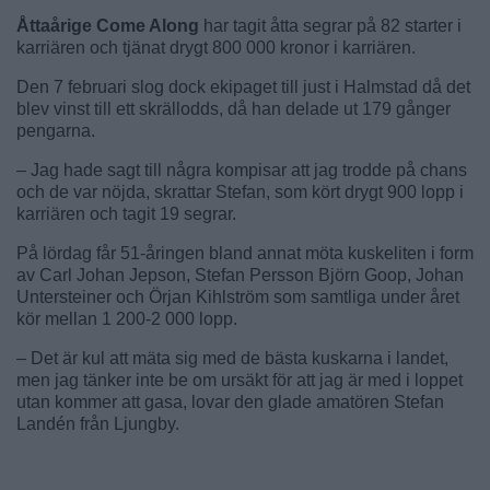
Åttaårige Come Along
har tagit åtta segrar på 82 starter i
karriären och tjänat drygt 800 000 kronor i karriären.
Den 7 februari slog dock ekipaget till just i Halmstad då det
blev vinst till ett skrällodds, då han delade ut 179 gånger
pengarna.
– Jag hade sagt till några kompisar att jag trodde på chans
och de var nöjda, skrattar Stefan, som kört drygt 900 lopp i
karriären och tagit 19 segrar.
På lördag får 51-åringen bland annat möta kuskeliten i form
av Carl Johan Jepson, Stefan Persson Björn Goop, Johan
Untersteiner och Örjan Kihlström som samtliga under året
kör mellan 1 200-2 000 lopp.
– Det är kul att mäta sig med de bästa kuskarna i landet,
men jag tänker inte be om ursäkt för att jag är med i loppet
utan kommer att gasa, lovar den glade amatören Stefan
Landén från Ljungby.