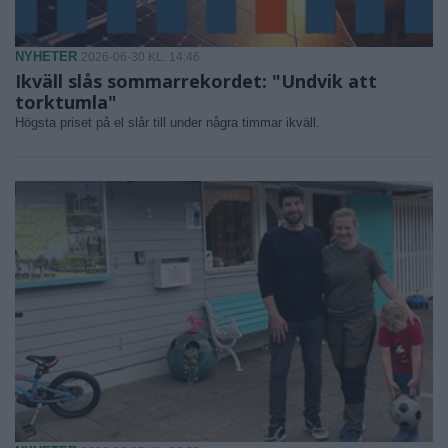
NYHETER
2026-06-30 KL. 14:46
Ikväll slås sommarrekordet: "Undvik att
torktumla"
Högsta priset på el slår till under några timmar ikväll.