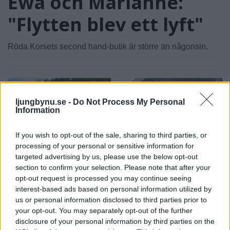
Ewa och Marianne:
"Flytten blev ett lyft"
Röda Korsets second hand-butik är större än någonsin.
ljungbynu.se -
Do Not Process My Personal
Information
If you wish to opt-out of the sale, sharing to third parties, or
NYHETER
NYHETER
processing of your personal or sensitive information for
2026-07-29 KL. 06:00
2026-07-26 KL. 06:00
Horst – en
Handla bh – allt
targeted advertising by us, please use the below opt-out
section to confirm your selection. Please note that after your
friidrottslegend
annat än enkelt
opt-out request is processed you may continue seeing
som vägrar sluta
och spontant
interest-based ads based on personal information utilized by
Nu har tränaren Horst
Tredje säsongen för Maria
us or personal information disclosed to third parties prior to
Marchner fyllt 85 år: "Läget
med butiken på hemmaplan
your opt-out. You may separately opt-out of the further
är rätt så huggligt"
disclosure of your personal information by third parties on the