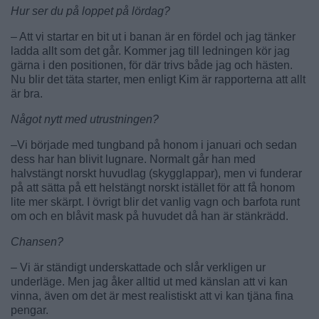
Hur ser du på loppet på lördag?
– Att vi startar en bit ut i banan är en fördel och jag tänker
ladda allt som det går. Kommer jag till ledningen kör jag
gärna i den positionen, för där trivs både jag och hästen.
Nu blir det täta starter, men enligt Kim är rapporterna att allt
är bra.
Något nytt med utrustningen?
–Vi började med tungband på honom i januari och sedan
dess har han blivit lugnare. Normalt går han med
halvstängt norskt huvudlag (skygglappar), men vi funderar
på att sätta på ett helstängt norskt istället för att få honom
lite mer skärpt. I övrigt blir det vanlig vagn och barfota runt
om och en blåvit mask på huvudet då han är stänkrädd.
Chansen?
– Vi är ständigt underskattade och slår verkligen ur
underläge. Men jag åker alltid ut med känslan att vi kan
vinna, även om det är mest realistiskt att vi kan tjäna fina
pengar.