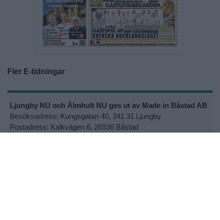
Fler E-tidningar
Ljungby NU och Älmhult NU ges ut av Made in Båstad AB
Besöksadress: Kungsgatan 40, 341 31 Ljungby
Postadress: Kalkvägen 6, 26936 Båstad
Växel: 0431-792 00
Ansvarig utgivare Joakim S Ormsmarck
Kontakta oss:
lnu@ljungbynu.se
eller
anu@ljungbynu.se
•
Kontakta oss
•
Lokalsupporter