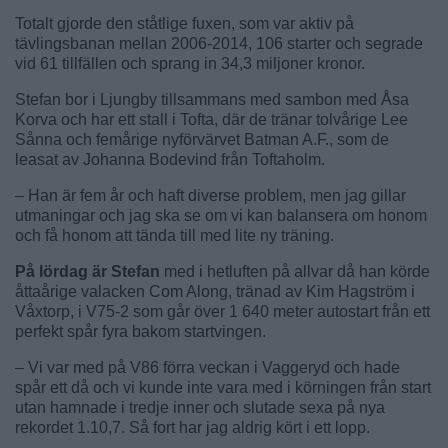
Totalt gjorde den ståtlige fuxen, som var aktiv på
tävlingsbanan mellan 2006-2014, 106 starter och segrade
vid 61 tillfällen och sprang in 34,3 miljoner kronor.
Stefan bor i Ljungby tillsammans med sambon med Åsa
Korva och har ett stall i Tofta, där de tränar tolvårige Lee
Sånna och femårige nyförvärvet Batman A.F., som de
leasat av Johanna Bodevind från Toftaholm.
– Han är fem år och haft diverse problem, men jag gillar
utmaningar och jag ska se om vi kan balansera om honom
och få honom att tända till med lite ny träning.
På lördag är Stefan
med i hetluften på allvar då han körde
åttaårige valacken Com Along, tränad av Kim Hagström i
Våxtorp, i V75-2 som går över 1 640 meter autostart från ett
perfekt spår fyra bakom startvingen.
– Vi var med på V86 förra veckan i Vaggeryd och hade
spår ett då och vi kunde inte vara med i körningen från start
utan hamnade i tredje inner och slutade sexa på nya
rekordet 1.10,7. Så fort har jag aldrig kört i ett lopp.