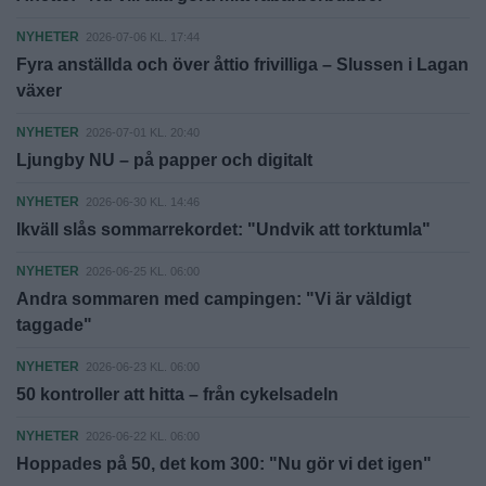
NYHETER
2026-07-06 KL. 17:44
Fyra anställda och över åttio frivilliga – Slussen i Lagan
växer
NYHETER
2026-07-01 KL. 20:40
Ljungby NU – på papper och digitalt
NYHETER
2026-06-30 KL. 14:46
Ikväll slås sommarrekordet: "Undvik att torktumla"
NYHETER
2026-06-25 KL. 06:00
Andra sommaren med campingen: "Vi är väldigt
taggade"
NYHETER
2026-06-23 KL. 06:00
50 kontroller att hitta – från cykelsadeln
NYHETER
2026-06-22 KL. 06:00
Hoppades på 50, det kom 300: "Nu gör vi det igen"