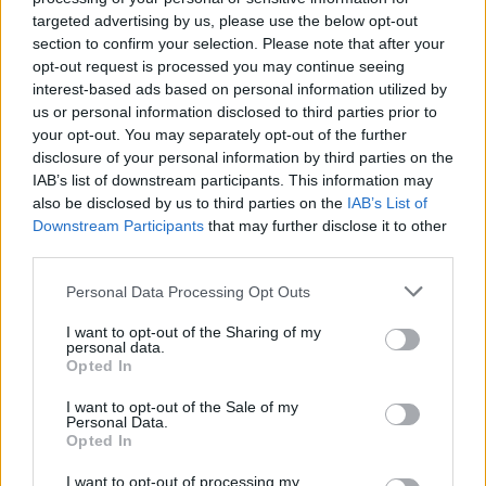
Ewa och Marianne:
targeted advertising by us, please use the below opt-out
"Flytten blev ett lyft"
section to confirm your selection. Please note that after your
opt-out request is processed you may continue seeing
interest-based ads based on personal information utilized by
Röda Korsets second hand-butik är större än någonsin.
us or personal information disclosed to third parties prior to
your opt-out. You may separately opt-out of the further
disclosure of your personal information by third parties on the
IAB’s list of downstream participants. This information may
also be disclosed by us to third parties on the
IAB’s List of
Downstream Participants
that may further disclose it to other
third parties.
Personal Data Processing Opt Outs
NYHETER
NYHETER
2026-07-29 KL. 06:00
2026-07-26 KL. 06:00
I want to opt-out of the Sharing of my
Horst – en
Handla bh – allt
personal data.
friidrottslegend
annat än enkelt
Opted In
som vägrar sluta
och spontant
I want to opt-out of the Sale of my
Nu har tränaren Horst
Tredje säsongen för Maria
Personal Data.
Opted In
Marchner fyllt 85 år: "Läget
med butiken på hemmaplan
är rätt så huggligt"
I want to opt-out of processing my