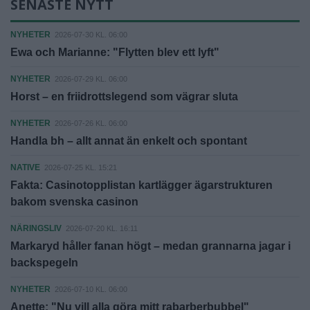
SENASTE NYTT
NYHETER
2026-07-30 KL. 06:00
Ewa och Marianne: "Flytten blev ett lyft"
NYHETER
2026-07-29 KL. 06:00
Horst – en friidrottslegend som vägrar sluta
NYHETER
2026-07-26 KL. 06:00
Handla bh – allt annat än enkelt och spontant
NATIVE
2026-07-25 KL. 15:21
Fakta: Casinotopplistan kartlägger ägarstrukturen
bakom svenska casinon
NÄRINGSLIV
2026-07-20 KL. 16:11
Markaryd håller fanan högt – medan grannarna jagar i
backspegeln
NYHETER
2026-07-10 KL. 06:00
Anette: "Nu vill alla göra mitt rabarberbubbel"