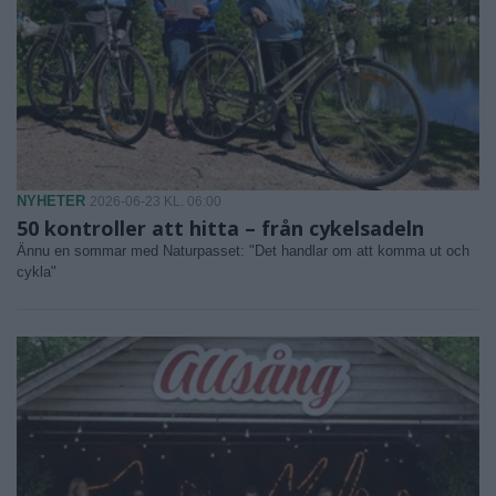
NYHETER
2026-06-23 KL. 06:00
50 kontroller att hitta – från cykelsadeln
Ännu en sommar med Naturpasset: "Det handlar om att komma ut och
cykla"