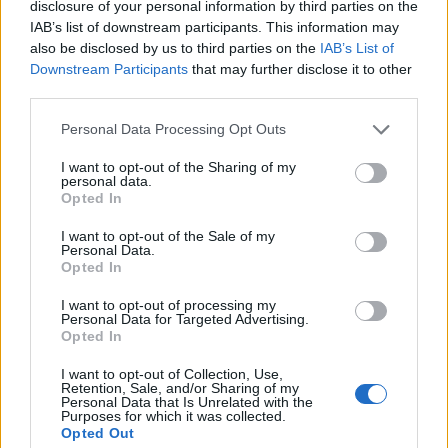
disclosure of your personal information by third parties on the
butik.
IAB’s list of downstream participants. This information may
also be disclosed by us to third parties on the
IAB’s List of
Downstream Participants
that may further disclose it to other
third parties.
Personal Data Processing Opt Outs
I want to opt-out of the Sharing of my
personal data.
Opted In
I want to opt-out of the Sale of my
Personal Data.
Opted In
I want to opt-out of processing my
Personal Data for Targeted Advertising.
Opted In
NYHETER
2026-07-01 KL. 20:40
Ljungby NU – på papper och digitalt
I want to opt-out of Collection, Use,
Våra tidningar finns alltid att läsa.
Retention, Sale, and/or Sharing of my
Personal Data that Is Unrelated with the
Purposes for which it was collected.
Opted Out