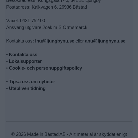
Besöksadress: Kungsgatan 40, 341 31 Ljungby
Postadress: Kalkvägen 6, 26936 Båstad
Växel: 0431-792 00
Ansvarig utgivare Joakim S Ormsmarck
Kontakta oss:
lnu@ljungbynu.se
eller
anu@ljungbynu.se
•
Kontakta oss
•
Lokalsupporter
•
Cookie- och personuppgiftspolicy
•
Tipsa oss om nyheter
•
Utebliven tidning
© 2026 Made in Båstad AB - Allt material är skyddat enligt