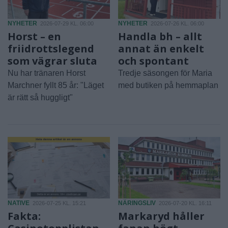
NYHETER
NYHETER
2026-07-29 KL. 06:00
2026-07-26 KL. 06:00
Horst – en
Handla bh – allt
friidrottslegend
annat än enkelt
som vägrar sluta
och spontant
Nu har tränaren Horst
Tredje säsongen för Maria
Marchner fyllt 85 år: "Läget
med butiken på hemmaplan
är rätt så huggligt"
NATIVE
NÄRINGSLIV
2026-07-25 KL. 15:21
2026-07-20 KL. 16:11
Fakta:
Markaryd håller