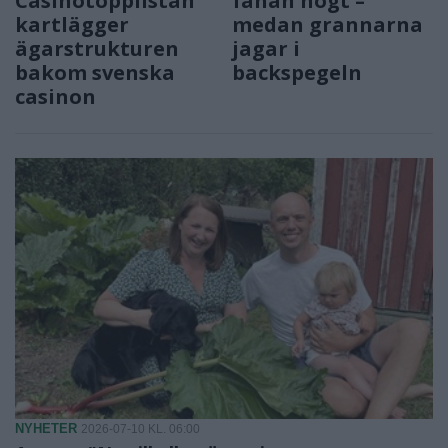
Casinotopplistan
fanan högt –
kartlägger
medan grannarna
ägarstrukturen
jagar i
bakom svenska
backspegeln
casinon
NYHETER
2026-07-10 KL. 06:00