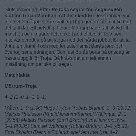
Slutsummering:
Efter tre raka segrar tog segersviten
slut för Troja i Vårettan. Att det skedde i
Jössarinken var
inte heller någon större sräll då Troja genom åren alltid haft
det tufft där. Ett betydligt hetare Mörrum hade rätt attityd till
matchen och krigade helt enkelt ned ett blekt Troja som
inte var beredda på att lägga ned det hårda jobbet för att ta
ännu en triumf. I och med förlusten smet Borås förbi och
övertog serieledningen. Och just Borås borta på onsdag är
nästa uppgift för Troja. Då krävs det en helt annan
inställning om det ska bli seger.
Matchfakta
Mörrum–Troja
4–2 (1–0, 1–1, 2–1)
Målen: 1–0 (1.36) Hugo Frylén (Tobias Brahm), 2–0 (23.02)
Marcus Paulsson (Khalid Ibrahim/Samuel Wälimaa), 2–1
(39.54) Mattias Persson (Emil Ekholm) spel fem mot fyra,
3–1 (43.35) Samuel Wälimaa (Tobias Brahm), 3–2 (45.43)
Emil Ekholm (Dennis Fröland) spel fem mot fyra, 4–2