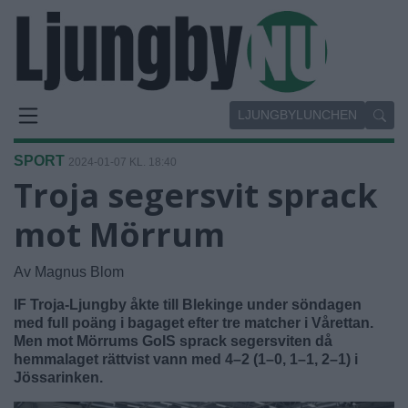
LJUNGBYLUNCHEN
SPORT
2024-01-07 KL. 18:40
Troja segersvit sprack
mot Mörrum
Av Magnus Blom
IF Troja-Ljungby åkte till Blekinge under söndagen
med full poäng i bagaget efter tre matcher i Vårettan.
Men mot Mörrums GoIS sprack segersviten då
hemmalaget rättvist vann med 4–2 (1–0, 1–1, 2–1) i
Jössarinken.