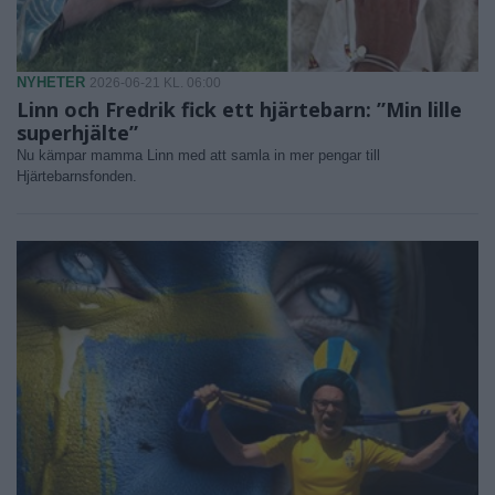
NYHETER
2026-06-21 KL. 06:00
Linn och Fredrik fick ett hjärtebarn: ”Min lille
superhjälte”
Nu kämpar mamma Linn med att samla in mer pengar till
Hjärtebarnsfonden.