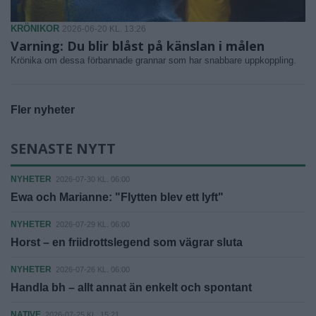
KRÖNIKOR
2026-06-20 KL. 13:26
Varning: Du blir blåst på känslan i målen
Krönika om dessa förbannade grannar som har snabbare uppkoppling.
Fler nyheter
SENASTE NYTT
NYHETER
2026-07-30 KL. 06:00
Ewa och Marianne: "Flytten blev ett lyft"
NYHETER
2026-07-29 KL. 06:00
Horst – en friidrottslegend som vägrar sluta
NYHETER
2026-07-26 KL. 06:00
Handla bh – allt annat än enkelt och spontant
NATIVE
2026-07-25 KL. 15:21