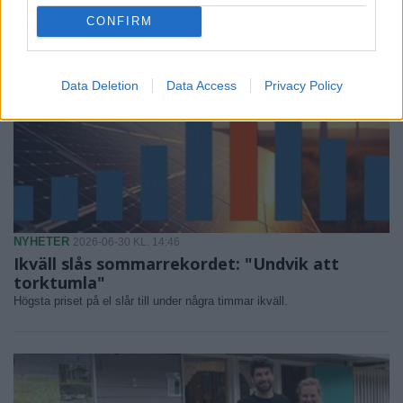
CONFIRM
Data Deletion
Data Access
Privacy Policy
NYHETER
2026-06-30 KL. 14:46
Ikväll slås sommarrekordet: "Undvik att
torktumla"
Högsta priset på el slår till under några timmar ikväll.