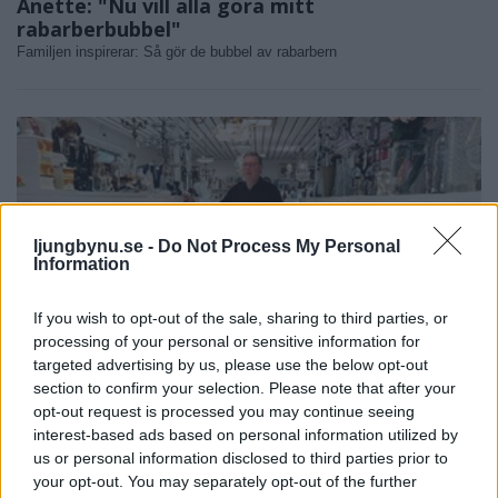
Anette: "Nu vill alla göra mitt
rabarberbubbel"
Familjen inspirerar: Så gör de bubbel av rabarbern
ljungbynu.se -
Do Not Process My Personal
Information
If you wish to opt-out of the sale, sharing to third parties, or
processing of your personal or sensitive information for
targeted advertising by us, please use the below opt-out
section to confirm your selection. Please note that after your
opt-out request is processed you may continue seeing
NYHETER
2026-07-06 KL. 17:44
interest-based ads based on personal information utilized by
Fyra anställda och över åttio frivilliga –
us or personal information disclosed to third parties prior to
Slussen i Lagan växer
your opt-out. You may separately opt-out of the further
Second hand-varuhuset Slussen i Lagan är så mycket mer än "bara" en