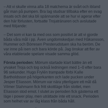
– Att vi skulle vinna alla 18 matcherna är svårt och ibland
går man på pumpen. Bra lag studsar tillbaka efter en svag
insats och det ska bli spännande att se hur vi agerar efter
den här förlusten, fortsatte Trojatränaren och avslutade
med följande:
– Det som vi kan ta med oss som positivt är att vi gjorde
båda våra mål i pp. Även ungdomskedjan med Håkansson,
Hummer och Börresen Presterudstuen ska ha beröm. De
var inne på isen och bara körde på. Jag önskar att fler av
våra etablerade spelare visade samma glöd.
Första perioden:
Mörrum startade klart bättre än ett
yrvaket Troja och tog också ledningen med 1–0 efter bara
96 sekunder. Hugo Frylén trampade förbi Kalle
Bartholdsson på högerkanten och lade pucken under
Jesper Eliasson. Mörrum var nära ytterligare ett mål då
Vilmer Stahmann fick fritt skottläge från slottet, men
Eliasson stod emot. I slutet av perioden fick gästerna ett
läge i power play, men uträttade inte ett snack. Perioden
som helhet var av låg klass från båda håll.