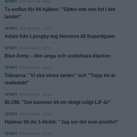
SPORT
2026-06-12 KL. 06:00
Tv-soffan för 94-hjälten: "Sätter inte min fot i det
landet"
SPORT
2026-06-02 KL. 12:57
Adam från Ljungby tog Horsens till Superligaen
SPORT
2026-04-08 KL. 16:52
Blue Army – den unga och underbara klacken
SPORT
2026-04-07 KL. 06:00
Tränarna: ”Vi ska vinna serien” och "Topp tre är
realistiskt"
SPORT
2026-04-03 KL. 06:00
BLOM: "Det kommer bli ett riktigt roligt LIF-år"
SPORT
2026-02-24 KL. 16:55
Hjalmar till div 1-klubb: ”Jag ser det som positivt”
SPORT
2026-02-24 KL. 06:00