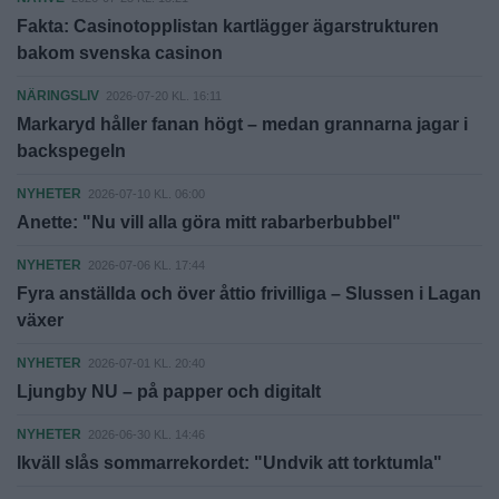
Fakta: Casinotopplistan kartlägger ägarstrukturen
bakom svenska casinon
NÄRINGSLIV
2026-07-20 KL. 16:11
Markaryd håller fanan högt – medan grannarna jagar i
backspegeln
NYHETER
2026-07-10 KL. 06:00
Anette: "Nu vill alla göra mitt rabarberbubbel"
NYHETER
2026-07-06 KL. 17:44
Fyra anställda och över åttio frivilliga – Slussen i Lagan
växer
NYHETER
2026-07-01 KL. 20:40
Ljungby NU – på papper och digitalt
NYHETER
2026-06-30 KL. 14:46
Ikväll slås sommarrekordet: "Undvik att torktumla"