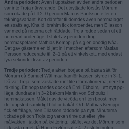
Andra perioden:
Även i upptakten av den andra perioden
var inte Troja närvarande. Det utnyttjade förstås Mörrum
som ökade på till 2–0 genom Marcus Paulsson efter en
tekningsvariant. Kort därefter tilldömdes även hemmalaget
ett straffslag. Khalid Ibrahim fick förtroendet, men Eliasson
var med på noterna och räddade. Troja redde sedan ut ett
numerärt underläge. I slutet av perioden drog
hemmaspelaren Mathias Kemppi på sig en onödig tvåa.
Det gav gästerna en biljett in i matchen eftersom Mattias
Persson reducerade till 2–1 på ett vinkelskott, med endast
fyra sekunder kvar av perioden.
Tredje perioden:
Tredje akten började på bästa sätt för
Mörrum då Samuel Wälimaa framför kassen styrde in 3–1.
Då var Troja, som vaskade runt lite i formationerna, nere för
räkning. Ett hopp tändes dock då Emil Ekholm, i ett nytt pp-
läge, dundrade in 3–2 bakom Martin von Schoultz i
hemmakassen. Målet gav de vitröda en liten boost, men
det uppstod samtidigt blottor bakåt. Och Mathias Kemppi
fick ett friläge, men Eliasson räddade på nytt. Minuterna
tickade på och Troja tog varken time out eller lyfte
målvakten i jakten på kvittering. Istället var det Mörrum som
fick sista ordet då Hugo Frylén satte 4–2 i slutminuten.