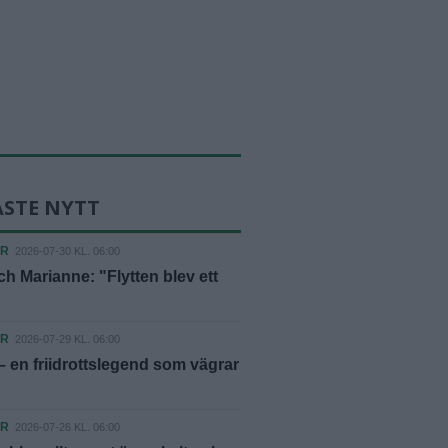
ASTE NYTT
ER
2026-07-30 KL. 06:00
h Marianne: "Flytten blev ett
ER
2026-07-29 KL. 06:00
– en friidrottslegend som vägrar
ER
2026-07-26 KL. 06:00