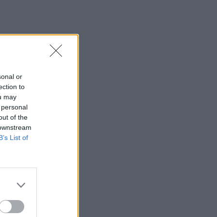
sonal or
ection to
ou may
 personal
out of the
 downstream
B’s List of