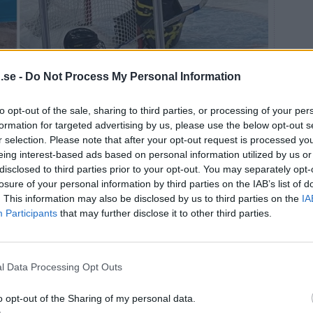
.se -
Do Not Process My Personal Information
at
to opt-out of the sale, sharing to third parties, or processing of your per
ar det dags för bronsmatch mot Schweiz i Santa Giulia
formation for targeted advertising by us, please use the below opt-out s
en spännande drabbning som inleddes med en mållös
r selection. Please note that after your opt-out request is processed y
na tog ledningen med 1–0 genom backgiganten Mira
eing interest-based ads based on personal information utilized by us or
 en assistpoäng. Schweiz, som dessförinnan brände en
disclosed to third parties prior to your opt-out. You may separately opt-
a Leeman hittade rätt bakom Ebba Svensson Träff.
losure of your personal information by third parties on the IAB’s list of
. This information may also be disclosed by us to third parties on the
IA
llös varför förlängning i spel tre mot tre fick tillgripas
Participants
that may further disclose it to other third parties.
 mål. Men med 51 sekunder kvar skickade Alina Muller
 och gjorde så att Damkronorna blev utan medalj trots
l Data Processing Opt Outs
ite perspektiv på turneringen lär jag minnas OS som
 på hockeykartan igen.
o opt-out of the Sharing of my personal data.
egrade rivalen Kanada med 2–1 efter förlängning.