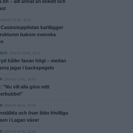
 bh – allt annat än enkelt och
ant
2026-07-25 KL. 15:21
 Casinotopplistan kartlägger
trukturen bakom svenska
on
SLIV
2026-07-20 KL. 16:11
yd håller fanan högt – medan
rna jagar i backspegeln
ER
2026-07-10 KL. 06:00
 "Nu vill alla göra mitt
berbubbel"
ER
2026-07-06 KL. 17:44
ställda och över åttio frivilliga
sen i Lagan växer
ER
2026-07-01 KL. 20:40