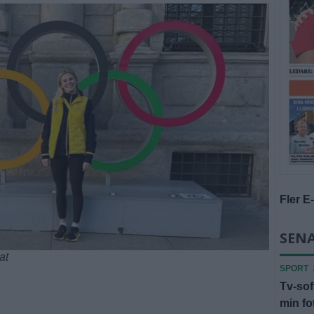
Fler E
SENA
at
SPORT
Tv-sof
min fot