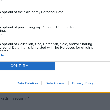
In
rodukten fick hon sitt internationella genombrott med
o opt-out of the Sale of my Personal Data.
övrigt på ett frejdigt spel som gjorde att
ver anfallaren.
In
kligen gett allt för laget. Jag är oerhört tacksam över
to opt-out of processing my Personal Data for Targeted
ing.
S-turnering.
In
ter live?
o opt-out of Collection, Use, Retention, Sale, and/or Sharing
ersonal Data that Is Unrelated with the Purposes for which it
nit vara på plats utan sett på teve i vardagsrummet där
lected.
r stack ut lite extra.
Out
S-äventyret?
CONFIRM
bbla, där alla i OS-byn var supertrevliga och det var
e från andra sporter. Vistelsen i Italien är ett minne jag
 livet, slutar Thea Johansson.
Data Deletion
Data Access
Privacy Policy
Frankrike står som värd.
ea Johansson då.