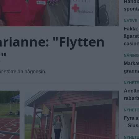
Handla
spont
NATIVE
Fakta:
rianne: "Flytten
ägars
casin
t"
NÄRING
Markar
granna
r större än någonsin.
NYHET
Anette:
rabar
NYHET
Fyra an
– Slus
NYHET