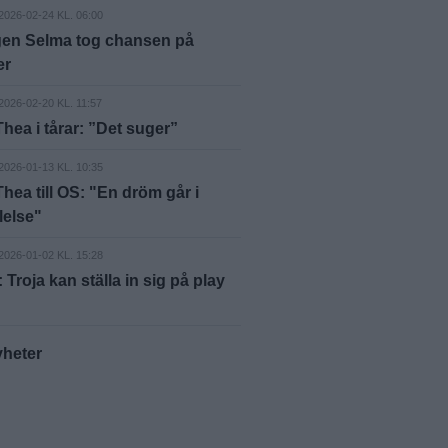
2026-02-24 KL. 06:00
gen Selma tog chansen på
er
2026-02-20 KL. 11:57
Thea i tårar: ”Det suger”
2026-01-13 KL. 10:35
Thea till OS: "En dröm går i
lelse"
2026-01-02 KL. 15:28
Troja kan ställa in sig på play
yheter