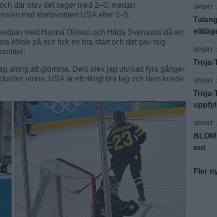
och där blev det seger med 2–0, medan
SPORT
nalen mot storfavoriten USA efter 0–5.
Talan
elitläg
rstakedjan med Hanna Olsson och Hilda Svensson då en
ara körde på och fick en bra start och det gav mig
SPORT
tsätter:
Troja-
 aldrig att glömma. Dels blev jag utvisad fyra gånger,
ckades vinna. USA är ett riktigt bra lag och dem kunde
SPORT
Troja-
uppfyl
SPORT
BLOM: 
out
Fler n