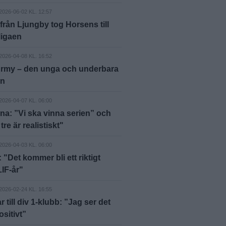
2026-06-02 KL. 12:57
rån Ljungby tog Horsens till
ligaen
2026-04-08 KL. 16:52
Army – den unga och underbara
en
2026-04-07 KL. 06:00
na: ”Vi ska vinna serien” och
re är realistiskt"
2026-04-03 KL. 06:00
"Det kommer bli ett riktigt
LIF-år"
2026-02-24 KL. 16:55
r till div 1-klubb: ”Jag ser det
sitivt”