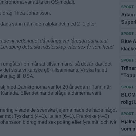
kronorna var att ta en OS-medalj.
SPORT
s bidrag Thea Johansson.
Adam f
Super
sdags vann nämligen alplandet med 2–1 efter
SPORT
rade ni nederlaget då många var tårögda samtidigt
Blue 
 Lundberg det sista mästerskap efter sex år som head
klack
SPORT
ch umgåtts i en månad tillsammans, så det är klart det
Tränar
av det sista vi kanske gör tillsammans. Vi ska ha ett
"Topp t
er jag till USA.
j med Damkronorna var för 20 år sedan i Turin när
SPORT
mot Kanada. Efter det har de blågula damerna varit
BLOM: 
roligt 
urnering visade de svenska tjejerna hade de hade något
SPORT
ar mot Tyskland (4–1), Italien (6–1), Frankrike (4–0)
Hjalma
Johansson bidrog med sex poäng efter fyra mål och två
som po