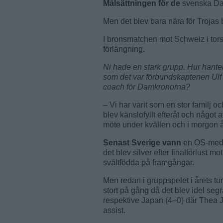
Målsättningen för de
svenska Dam
Men det blev bara nära för Troja
I bronsmatchen mot Schweiz i tor
förlängning.
Ni hade en stark grupp. Hur hante
som det var förbundskaptenen Ulf
coach för Damkronorna?
– Vi har varit som en stor familj o
blev känslofyllt efteråt och något 
möte under kvällen och i morgon åk
Senast Sverige vann
en OS-medal
det blev silver efter finalförlust 
svältfödda på framgångar.
Men redan i gruppspelet i årets t
stort på gång då det blev idel segr
respektive Japan (4–0) där Thea 
assist.