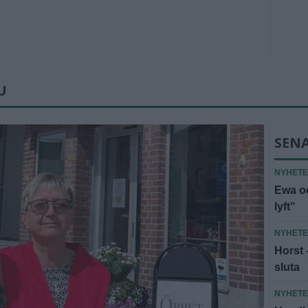
U
SEN
NYHET
Ewa oc
lyft"
NYHET
Horst 
sluta
NYHET